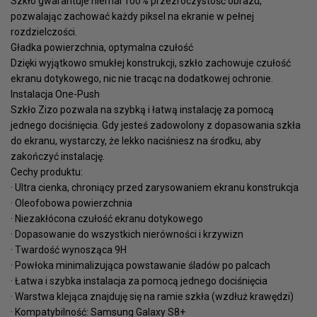
Szkło gwarantuje niemal 100% przezroczystość obrazu,
pozwalając zachować każdy piksel na ekranie w pełnej
rozdzielczości.
Gładka powierzchnia, optymalna czułość
Dzięki wyjątkowo smukłej konstrukcji, szkło zachowuje czułość
ekranu dotykowego, nic nie tracąc na dodatkowej ochronie.
Instalacja One-Push
Szkło Zizo pozwala na szybką i łatwą instalację za pomocą
jednego dociśnięcia. Gdy jesteś zadowolony z dopasowania szkła
do ekranu, wystarczy, że lekko naciśniesz na środku, aby
zakończyć instalację.
Cechy produktu:
· Ultra cienka, chroniący przed zarysowaniem ekranu konstrukcja
· Oleofobowa powierzchnia
· Niezakłócona czułość ekranu dotykowego
· Dopasowanie do wszystkich nierówności i krzywizn
· Twardość wynosząca 9H
· Powłoka minimalizująca powstawanie śladów po palcach
· Łatwa i szybka instalacja za pomocą jednego dociśnięcia
· Warstwa klejąca znajduję się na ramie szkła (wzdłuż krawędzi)
· Kompatybilność: Samsung Galaxy S8+