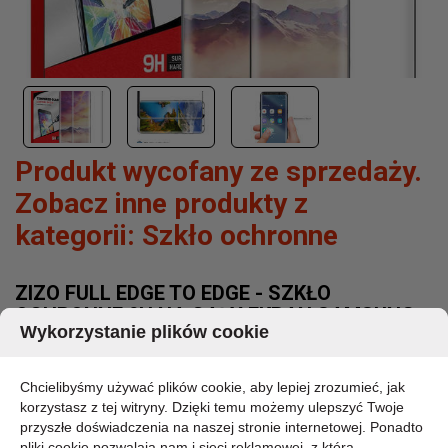
Produkt wycofany ze sprzedaży.
Zobacz inne produkty z
kategorii:
Szkło ochronne
ZIZO FULL EDGE TO EDGE - SZKŁO
OCHRONNE 9H NA CAŁY EKRAN SAMSUNG
Wykorzystanie plików cookie
GALAXY S8+ (CZARNA RAMKA)
MARKA:
Chcielibyśmy używać plików cookie, aby lepiej zrozumieć, jak
ZIZO
korzystasz z tej witryny. Dzięki temu możemy ulepszyć Twoje
KOD PRODUKTU:
przyszłe doświadczenia na naszej stronie internetowej. Ponadto
1FLSHD-SAMGS8PLUS-BLK
pliki cookie pozwalają nam i sieci reklamowej, z którą