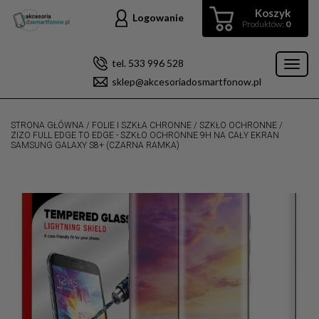
Koszyk
Logowanie
Produktów:
0
tel. 533 996 528
Toggl
sklep@akcesoriadosmartfonow.pl
naviga
STRONA GŁÓWNA
/
FOLIE I SZKŁA CHRONNE
/
SZKŁO OCHRONNE
/
ZIZO FULL EDGE TO EDGE - SZKŁO OCHRONNE 9H NA CAŁY EKRAN
SAMSUNG GALAXY S8+ (CZARNA RAMKA)