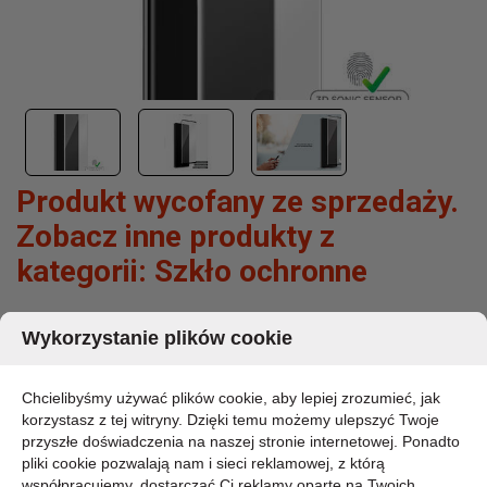
Produkt wycofany ze sprzedaży.
Zobacz inne produkty z
kategorii:
Szkło ochronne
PURO PREMIUM FULL EDGE TEMPERED
Wykorzystanie plików cookie
GLASS CASE FRIENDLY - SZKŁO OCHRONNE
HARTOWANE NA EKRAN SAMSUNG GALAXY
Chcielibyśmy używać plików cookie, aby lepiej zrozumieć, jak
S10 (CZARNA RAMKA)
korzystasz z tej witryny. Dzięki temu możemy ulepszyć Twoje
przyszłe doświadczenia na naszej stronie internetowej. Ponadto
MARKA:
pliki cookie pozwalają nam i sieci reklamowej, z którą
PURO
współpracujemy, dostarczać Ci reklamy oparte na Twoich