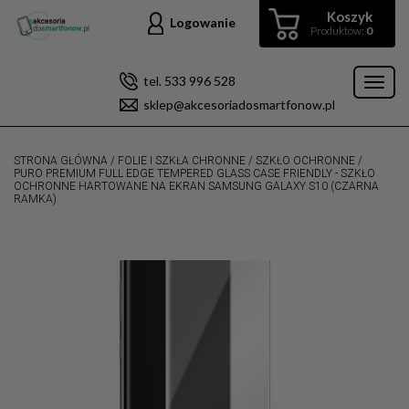
Koszyk
Logowanie
Produktów:
0
tel. 533 996 528
Toggl
sklep@akcesoriadosmartfonow.pl
naviga
STRONA GŁÓWNA
/
FOLIE I SZKŁA CHRONNE
/
SZKŁO OCHRONNE
/
PURO PREMIUM FULL EDGE TEMPERED GLASS CASE FRIENDLY - SZKŁO
OCHRONNE HARTOWANE NA EKRAN SAMSUNG GALAXY S10 (CZARNA
RAMKA)