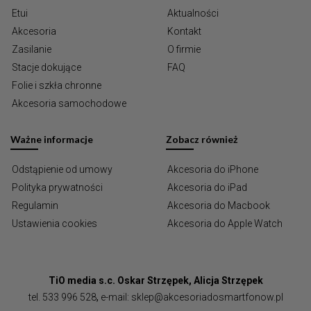
Etui
Aktualności
Akcesoria
Kontakt
Zasilanie
O firmie
Stacje dokujące
FAQ
Folie i szkła chronne
Akcesoria samochodowe
Ważne informacje
Zobacz również
Odstąpienie od umowy
Akcesoria do iPhone
Polityka prywatności
Akcesoria do iPad
Regulamin
Akcesoria do Macbook
Ustawienia cookies
Akcesoria do Apple Watch
TiO media s.c. Oskar Strzępek, Alicja Strzępek
tel.
533 996 528
,
e-mail:
sklep@akcesoriadosmartfonow.pl