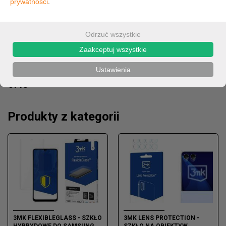
prywatności
.
51,49 zł (cena netto)
DO KOSZYKA
Odrzuć wszystkie
Zaakceptuj wszystkie
Ustawienia
OPIS
Produkty z kategorii
3MK FLEXIBLEGLASS - SZKŁO
3MK LENS PROTECTION -