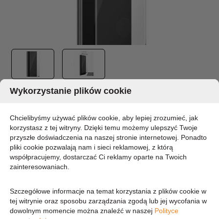
Wykorzystanie plików cookie
PURO PREMIUM FULL EDGE TEMPERED
GLASS CASE FRIENDLY - SZKŁO OCHRONNE
Chcielibyśmy używać plików cookie, aby lepiej zrozumieć, jak
HARTOWANE NA EKRAN SAMSUNG GALAXY
korzystasz z tej witryny. Dzięki temu możemy ulepszyć Twoje
S20 (CZARNA RAMKA)
przyszłe doświadczenia na naszej stronie internetowej. Ponadto
pliki cookie pozwalają nam i sieci reklamowej, z którą
MARKA:
współpracujemy, dostarczać Ci reklamy oparte na Twoich
PURO
zainteresowaniach.
DOSTĘPNOŚĆ:
DOSTĘPNY 3-5 DNI
Szczegółowe informacje na temat korzystania z plików cookie w
tej witrynie oraz sposobu zarządzania zgodą lub jej wycofania w
63,34 zł
dowolnym momencie można znaleźć w naszej
Polityce