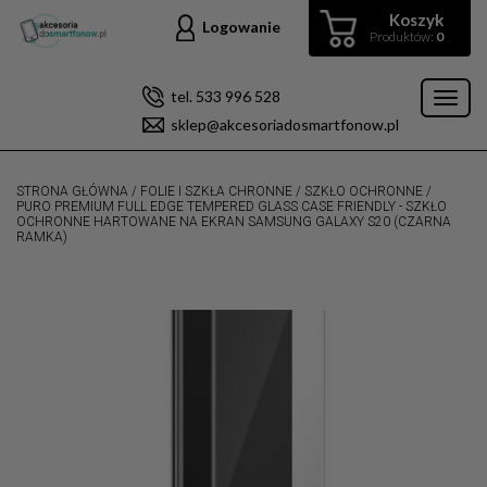
Koszyk
Logowanie
Produktów:
0
tel. 533 996 528
Toggl
sklep@akcesoriadosmartfonow.pl
naviga
STRONA GŁÓWNA
/
FOLIE I SZKŁA CHRONNE
/
SZKŁO OCHRONNE
/
PURO PREMIUM FULL EDGE TEMPERED GLASS CASE FRIENDLY - SZKŁO
OCHRONNE HARTOWANE NA EKRAN SAMSUNG GALAXY S20 (CZARNA
RAMKA)