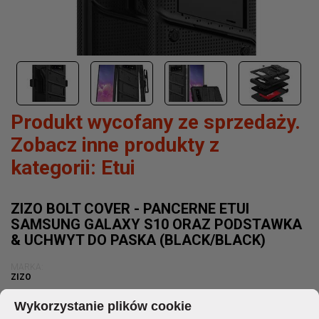
Produkt wycofany ze sprzedaży.
Zobacz inne produkty z
kategorii:
Etui
ZIZO BOLT COVER - PANCERNE ETUI
SAMSUNG GALAXY S10 ORAZ PODSTAWKA
& UCHWYT DO PASKA (BLACK/BLACK)
MARKA:
ZIZO
KOD PRODUKTU:
BOLT-SAMGS10-BKBK
Wykorzystanie plików cookie