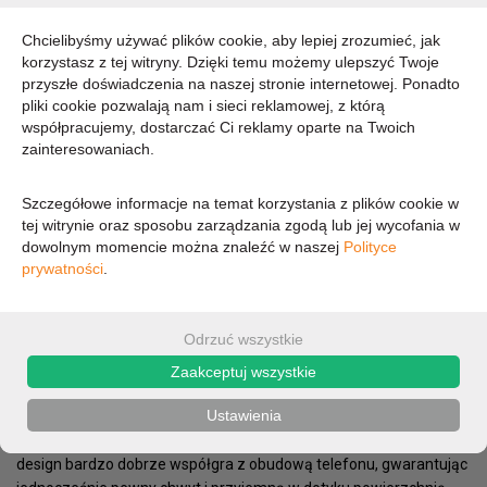
DOSTĘPNOŚĆ:
CHWILOWO BRAK - PROSZĘ PYTAĆ
Chcielibyśmy używać plików cookie, aby lepiej zrozumieć, jak
korzystasz z tej witryny. Dzięki temu możemy ulepszyć Twoje
102,73 zł
przyszłe doświadczenia na naszej stronie internetowej. Ponadto
pliki cookie pozwalają nam i sieci reklamowej, z którą
współpracujemy, dostarczać Ci reklamy oparte na Twoich
83,52 zł (cena netto)
zainteresowaniach.
Szczegółowe informacje na temat korzystania z plików cookie w
OPIS
PARAMETRY
tej witrynie oraz sposobu zarządzania zgodą lub jej wycofania w
dowolnym momencie można znaleźć w naszej
Polityce
prywatności
.
Zizo Bolt Cover to doskonale zaprojektowane etui, które spełnia
niemal wszystkie potrzeby użytkowników smartfonów, stając się
optymalnym rozwiązaniem w trosce o bezpieczeństwo mobilnych
Odrzuć wszystkie
urządzeń.
Minimalistyczny design, wyjątkowa estetyka
Zaakceptuj wszystkie
Bolt Cover zapewnia doskonałą ochronę przed zadrapaniami oraz
Ustawienia
upadkami telefonu, podczas gdy perfekcyjnie wykonana
konstrukcja zachowuje jego elegancki i smukły kształt. Unikalny
design bardzo dobrze współgra z obudową telefonu, gwarantując