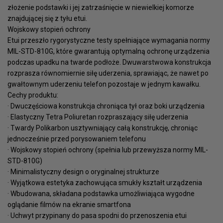
złożenie podstawki i jej zatrzaśnięcie w niewielkiej komorze
znajdującej się z tyłu etui.
Wojskowy stopień ochrony
Etui przeszło rygorystyczne testy spełniające wymagania normy
MIL-STD-810G, które gwarantują optymalną ochronę urządzenia
podczas upadku na twarde podłoże. Dwuwarstwowa konstrukcja
rozprasza równomiernie siłę uderzenia, sprawiając, że nawet po
gwałtownym uderzeniu telefon pozostaje w jednym kawałku.
Cechy produktu:
· Dwuczęściowa konstrukcja chroniąca tył oraz boki urządzenia
· Elastyczny Tetra Poliuretan rozpraszający siłę uderzenia
· Twardy Polikarbon usztywniający całą konstrukcję, chroniąc
jednocześnie przed porysowaniem telefonu
· Wojskowy stopień ochrony (spełnia lub przewyższa normy MIL-
STD-810G)
· Minimalistyczny design o oryginalnej strukturze
· Wyjątkowa estetyka zachowująca smukły kształt urządzenia
· Wbudowana, składana podstawka umożliwiająca wygodne
oglądanie filmów na ekranie smartfona
· Uchwyt przypinany do pasa spodni do przenoszenia etui