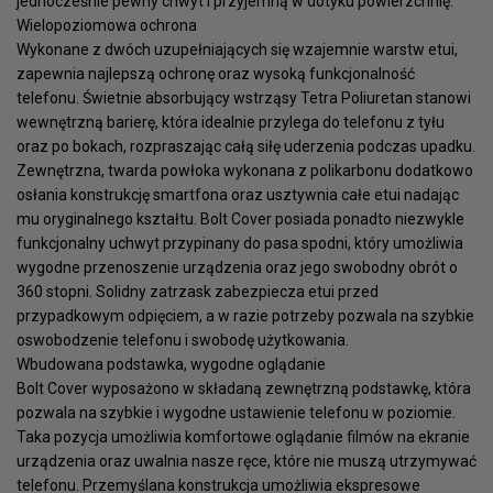
jednocześnie pewny chwyt i przyjemną w dotyku powierzchnię.
Wielopoziomowa ochrona
Wykonane z dwóch uzupełniających się wzajemnie warstw etui,
zapewnia najlepszą ochronę oraz wysoką funkcjonalność
telefonu. Świetnie absorbujący wstrząsy Tetra Poliuretan stanowi
wewnętrzną barierę, która idealnie przylega do telefonu z tyłu
oraz po bokach, rozpraszając całą siłę uderzenia podczas upadku.
Zewnętrzna, twarda powłoka wykonana z polikarbonu dodatkowo
osłania konstrukcję smartfona oraz usztywnia całe etui nadając
mu oryginalnego kształtu. Bolt Cover posiada ponadto niezwykle
funkcjonalny uchwyt przypinany do pasa spodni, który umożliwia
wygodne przenoszenie urządzenia oraz jego swobodny obrót o
360 stopni. Solidny zatrzask zabezpiecza etui przed
przypadkowym odpięciem, a w razie potrzeby pozwala na szybkie
oswobodzenie telefonu i swobodę użytkowania.
Wbudowana podstawka, wygodne oglądanie
Bolt Cover wyposażono w składaną zewnętrzną podstawkę, która
pozwala na szybkie i wygodne ustawienie telefonu w poziomie.
Taka pozycja umożliwia komfortowe oglądanie filmów na ekranie
urządzenia oraz uwalnia nasze ręce, które nie muszą utrzymywać
telefonu. Przemyślana konstrukcja umożliwia ekspresowe