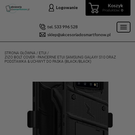
Koszyk
Logowanie
Produktów:
0
tel. 533 996 528
Toggl
sklep@akcesoriadosmartfonow.pl
naviga
STRONA GŁÓWNA
/
ETUI
/
ZIZO BOLT COVER - PANCERNE ETUI SAMSUNG GALAXY S10 ORAZ
PODSTAWKA & UCHWYT DO PASKA (BLACK/BLACK)