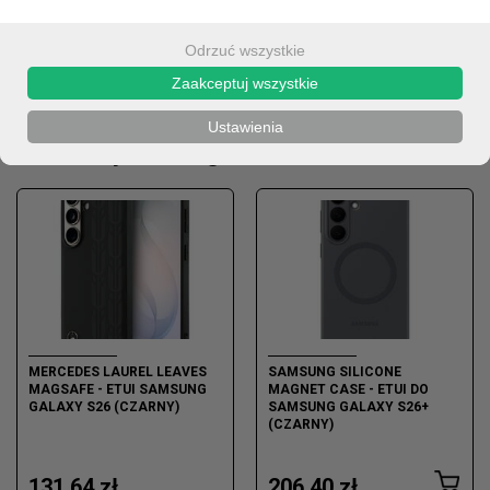
Odrzuć wszystkie
OPIS
Zaakceptuj wszystkie
Ustawienia
Produkty z kategorii
MERCEDES LAUREL LEAVES
SAMSUNG SILICONE
MAGSAFE - ETUI SAMSUNG
MAGNET CASE - ETUI DO
GALAXY S26 (CZARNY)
SAMSUNG GALAXY S26+
(CZARNY)
131,64 zł
206,40 zł