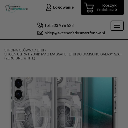
Koszyk
Logowanie
Produktów:
0
tel. 533 996 528
Toggl
sklep@akcesoriadosmartfonow.pl
naviga
STRONA GŁÓWNA
/
ETUI
/
SPIGEN ULTRA HYBRID MAG MAGSAFE - ETUI DO SAMSUNG GALAXY S26+
(ZERO ONE WHITE)