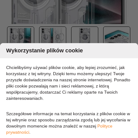
Wykorzystanie plików cookie
SPIGEN ULTRA HYBRID MAG MAGSAFE -
ETUI DO SAMSUNG GALAXY S26+ (ZERO
Chcielibyśmy używać plików cookie, aby lepiej zrozumieć, jak
ONE WHITE)
korzystasz z tej witryny. Dzięki temu możemy ulepszyć Twoje
przyszłe doświadczenia na naszej stronie internetowej. Ponadto
pliki cookie pozwalają nam i sieci reklamowej, z którą
MARKA:
SPIGEN
współpracujemy, dostarczać Ci reklamy oparte na Twoich
DOSTĘPNOŚĆ:
zainteresowaniach.
CHWILOWO BRAK - PROSZĘ PYTAĆ
Szczegółowe informacje na temat korzystania z plików cookie w
101,68 zł
tej witrynie oraz sposobu zarządzania zgodą lub jej wycofania w
dowolnym momencie można znaleźć w naszej
Polityce
prywatności
.
82,66 zł (cena netto)