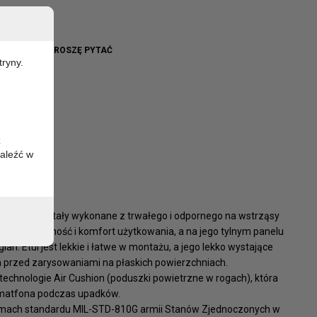
92
WO BRAK - PROSZĘ PYTAĆ
tryny.
z
aleźć w
rego ramki zostały wykonane z trwałego i odpornego na wstrząsy
 przyczepność i komfort użytkowania, a na jego tylnym panelu
n. Etui jest lekkie i łatwe w montażu, a jego lekko wystające
n przed zarysowaniami na płaskich powierzchniach.
echnologie Air Cushion (poduszki powietrzne w rogach), która
smatfona podczas upadków.
amach standardu MIL-STD-810G armii Stanów Zjednoczonych w