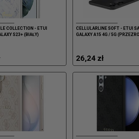
E COLLECTION - ETUI
CELLULARLINE SOFT - ETUI 
AXY S23+ (BIAŁY)
GALAXY A15 4G / 5G (PRZEZR
ł
26,24 zł