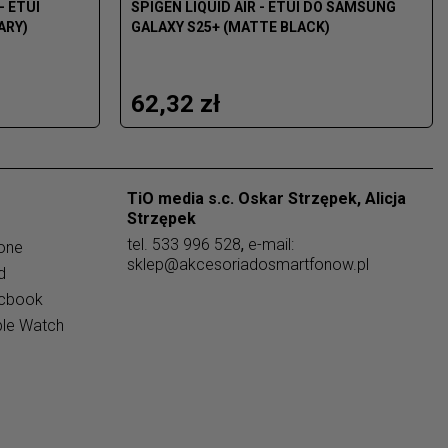
- ETUI
SPIGEN LIQUID AIR - ETUI DO SAMSUNG
ARY)
GALAXY S25+ (MATTE BLACK)
62,32 zł
TiO media s.c. Oskar Strzępek, Alicja
Strzępek
tel.
533 996 528
,
e-mail:
one
sklep@akcesoriadosmartfonow.pl
d
acbook
ple Watch