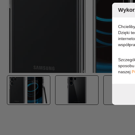
Wykorz
Chcielib
Dzięki t
internet
współpra
Szczegół
sposobu 
naszej
P