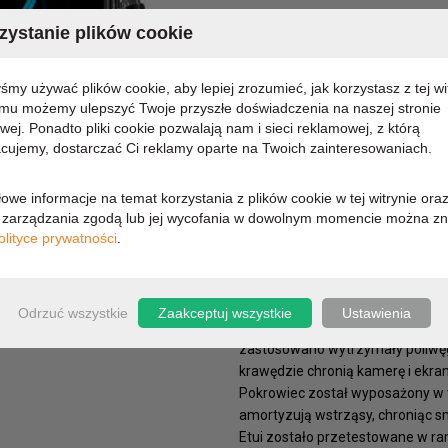
MARKA:
SPIGEN
ystanie plików cookie
KOD PRODUKTU:
ACS072
DOSTĘPNOŚĆ:
CHWILO
yśmy używać plików cookie, aby lepiej zrozumieć, jak korzystasz z tej wi
emu możemy ulepszyć Twoje przyszłe doświadczenia na naszej stronie
77,60 zł
owej. Ponadto pliki cookie pozwalają nam i sieci reklamowej, z którą
cujemy, dostarczać Ci reklamy oparte na Twoich zainteresowaniach.
63,09 zł (cena netto)
owe informacje na temat korzystania z plików cookie w tej witrynie ora
zarządzania zgodą lub jej wycofania w dowolnym momencie można zn
olityce prywatności
.
OPIS
PARAMETRY
Spigen Ultra Hybrid to etui, któ
Odrzuć wszystkie
Zaakceptuj wszystkie
Ustawienia
elastycznego TPU zwiększającego
zastosowano wytrzymały poliwęgla
krawędzie chronią kamerę i ekra
Pokrowiec został wyposażony w t
amortyzują wstrząsy, chroniąc 
Etui zostało przetestowane w r