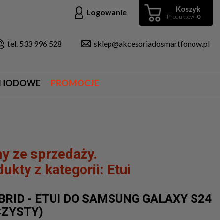
Koszyk
Logowanie
Produktów:
0
tel. 533 996 528
sklep@akcesoriadosmartfonow.pl
CHODOWE
PROMOCJE
y ze sprzedaży.
ukty z kategorii:
Etui
BRID - ETUI DO SAMSUNG GALAXY S24
CZYSTY)