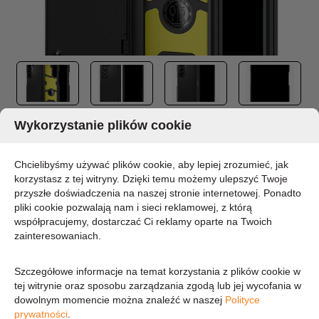
Produkt wycofany ze sprzedaży.
Wykorzystanie plików cookie
Zobacz inne produkty z
kategorii:
Etui
Chcielibyśmy używać plików cookie, aby lepiej zrozumieć, jak
korzystasz z tej witryny. Dzięki temu możemy ulepszyć Twoje
przyszłe doświadczenia na naszej stronie internetowej. Ponadto
SPIGEN SLIM ARMOR PRO - ETUI DO
pliki cookie pozwalają nam i sieci reklamowej, z którą
współpracujemy, dostarczać Ci reklamy oparte na Twoich
SAMSUNG GALAXY Z FOLD 6 (CZARNY)
zainteresowaniach.
MARKA:
SPIGEN
Szczegółowe informacje na temat korzystania z plików cookie w
DOSTĘPNOŚĆ:
tej witrynie oraz sposobu zarządzania zgodą lub jej wycofania w
CHWILOWO BRAK - PROSZĘ PYTAĆ
dowolnym momencie można znaleźć w naszej
Polityce
prywatności
.