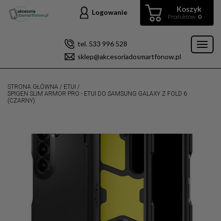
Koszyk
Logowanie
Produktów:
0
tel. 533 996 528
Toggl
sklep@akcesoriadosmartfonow.pl
naviga
STRONA GŁÓWNA
/
ETUI
/
SPIGEN SLIM ARMOR PRO - ETUI DO SAMSUNG GALAXY Z FOLD 6
(CZARNY)