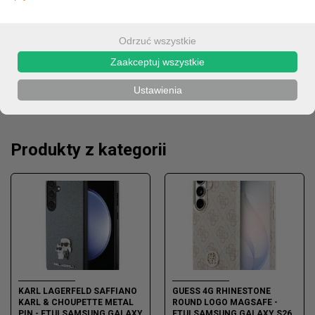
347,66 zł
Odrzuć wszystkie
282,65 zł (cena netto)
Zaakceptuj wszystkie
Ustawienia
OPIS
Produkty z kategorii
KARL LAGERFELD SAFFIANO
GUESS 4G RHINESTONE
KARL & CHOUPETTE METAL
ROUND LOGO MAGSAFE -
PIN - ETUI SAMSUNG GALAXY
ETUI SAMSUNG GALAXY S26