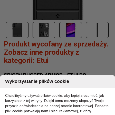
Produkt wycofany ze sprzedaży.
Zobacz inne produkty z
kategorii:
Etui
SPIGEN RUGGED ARMOR - ETUI DO
SAMSUNG GALAXY S24 (MATTE BLACK)
Wykorzystanie plików cookie
MARKA:
SPIGEN
Chcielibyśmy używać plików cookie, aby lepiej zrozumieć, jak
korzystasz z tej witryny. Dzięki temu możemy ulepszyć Twoje
KOD PRODUKTU:
ACS07346
przyszłe doświadczenia na naszej stronie internetowej. Ponadto
DOSTĘPNOŚĆ:
pliki cookie pozwalają nam i sieci reklamowej, z którą
DOSTĘPNY 3-5 DNI