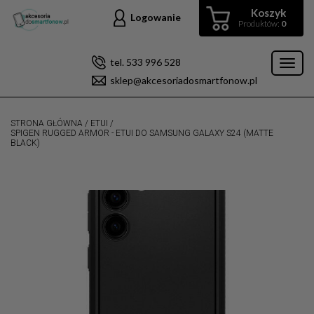
Koszyk
Logowanie
Produktów:
0
tel. 533 996 528
Toggl
sklep@akcesoriadosmartfonow.pl
naviga
STRONA GŁÓWNA
/
ETUI
/
SPIGEN RUGGED ARMOR - ETUI DO SAMSUNG GALAXY S24 (MATTE
BLACK)