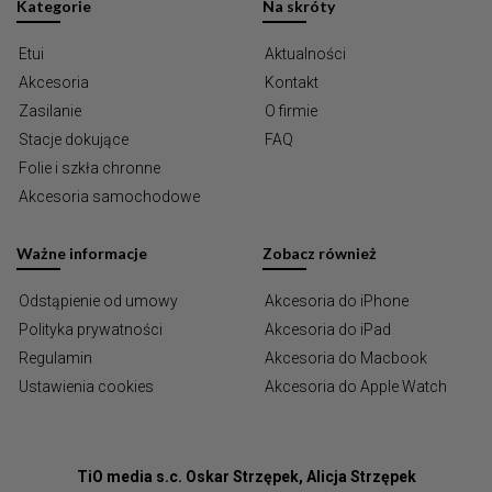
Kategorie
Na skróty
Etui
Aktualności
Akcesoria
Kontakt
Zasilanie
O firmie
Stacje dokujące
FAQ
Folie i szkła chronne
Akcesoria samochodowe
Ważne informacje
Zobacz również
Odstąpienie od umowy
Akcesoria do iPhone
Polityka prywatności
Akcesoria do iPad
Regulamin
Akcesoria do Macbook
Ustawienia cookies
Akcesoria do Apple Watch
TiO media s.c. Oskar Strzępek, Alicja Strzępek