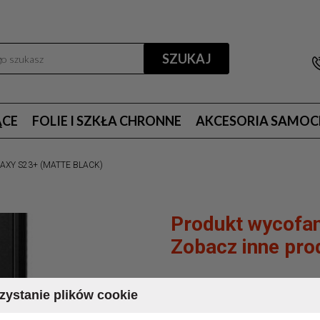
SZUKAJ
ĄCE
FOLIE I SZKŁA CHRONNE
AKCESORIA SAMO
AXY S23+ (MATTE BLACK)
Produkt wycofan
Zobacz inne prod
SPIGEN RUGGED A
ystanie plików cookie
S23+ (MATTE BLA