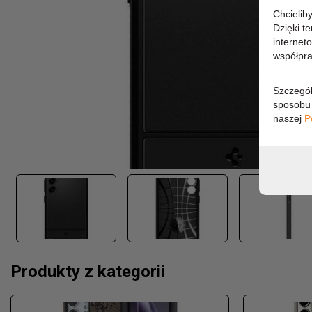
Chcielib
Dzięki t
internet
współpra
Szczegół
sposobu 
naszej
P
Produkty z kategorii