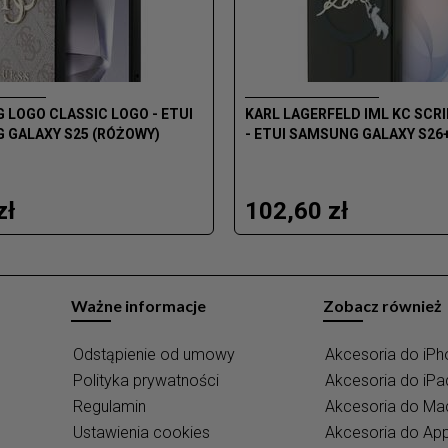
G LOGO CLASSIC LOGO - ETUI
KARL LAGERFELD IML KC SCR
 GALAXY S25 (RÓŻOWY)
- ETUI SAMSUNG GALAXY S26
zł
102,60 zł
Ważne informacje
Zobacz również
Odstąpienie od umowy
Akcesoria do iPh
Polityka prywatności
Akcesoria do iPa
Regulamin
Akcesoria do M
Ustawienia cookies
Akcesoria do Ap