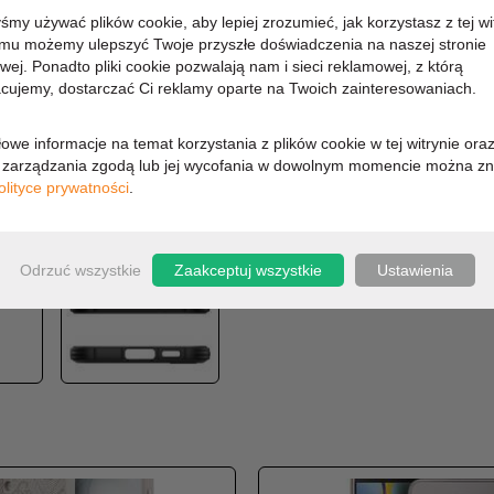
yśmy używać plików cookie, aby lepiej zrozumieć, jak korzystasz z tej wi
MARKA:
SPIGEN
emu możemy ulepszyć Twoje przyszłe doświadczenia na naszej stronie
DOSTĘPNOŚĆ:
CHWILO
owej. Ponadto pliki cookie pozwalają nam i sieci reklamowej, z którą
cujemy, dostarczać Ci reklamy oparte na Twoich zainteresowaniach.
63,96 zł
owe informacje na temat korzystania z plików cookie w tej witrynie ora
zarządzania zgodą lub jej wycofania w dowolnym momencie można zn
52 zł (cena netto)
olityce prywatności
.
OPIS
Odrzuć wszystkie
Zaakceptuj wszystkie
Ustawienia