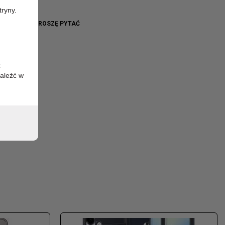
tryny.
WO BRAK - PROSZĘ PYTAĆ
z
aleźć w