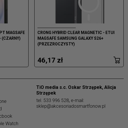
IPT MAGSAFE
CRONG HYBRID CLEAR MAGNETIC - ETUI
+ (CZARNY)
MAGSAFE SAMSUNG GALAXY S26+
(PRZEZROCZYSTY)
46,17 zł
TiO media s.c. Oskar Strzępek, Alicja
Strzępek
tel.
533 996 528
,
e-mail:
one
sklep@akcesoriadosmartfonow.pl
d
acbook
ple Watch