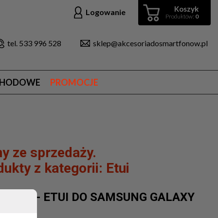
Koszyk
Logowanie
Produktów:
0
tel. 533 996 528
sklep@akcesoriadosmartfonow.pl
CHODOWE
PROMOCJE
y ze sprzedaży.
ukty z kategorii:
Etui
RMOR - ETUI DO SAMSUNG GALAXY
CK)