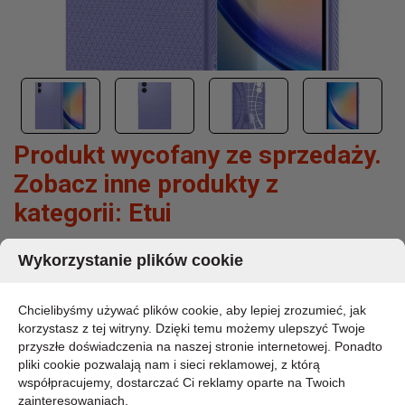
Produkt wycofany ze sprzedaży.
Zobacz inne produkty z
kategorii:
Etui
Wykorzystanie plików cookie
SPIGEN LIQUID AIR - ETUI DO SAMSUNG
GALAXY A34 5G (AWESOME VIOLET)
Chcielibyśmy używać plików cookie, aby lepiej zrozumieć, jak
MARKA:
korzystasz z tej witryny. Dzięki temu możemy ulepszyć Twoje
SPIGEN
przyszłe doświadczenia na naszej stronie internetowej. Ponadto
KOD PRODUKTU:
pliki cookie pozwalają nam i sieci reklamowej, z którą
ACS06104
współpracujemy, dostarczać Ci reklamy oparte na Twoich
DOSTĘPNOŚĆ:
zainteresowaniach.
CHWILOWO BRAK - PROSZĘ PYTAĆ