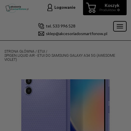
Koszyk
Logowanie
Produktów:
0
tel. 533 996 528
Toggl
sklep@akcesoriadosmartfonow.pl
naviga
STRONA GŁÓWNA
/
ETUI
/
SPIGEN LIQUID AIR - ETUI DO SAMSUNG GALAXY A34 5G (AWESOME
VIOLET)