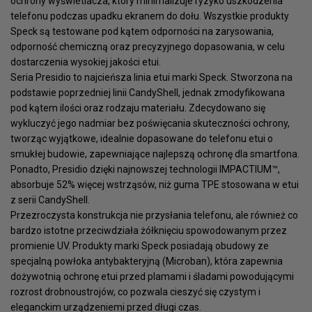
ochrony wyświetlacza, który minimalizuje ryzyko uszkodzenia
telefonu podczas upadku ekranem do dołu. Wszystkie produkty
Speck są testowane pod kątem odporności na zarysowania,
odporność chemiczną oraz precyzyjnego dopasowania, w celu
dostarczenia wysokiej jakości etui.
Seria Presidio to najcieńsza linia etui marki Speck. Stworzona na
podstawie poprzedniej linii CandyShell, jednak zmodyfikowana
pod kątem ilości oraz rodzaju materiału. Zdecydowano się
wykluczyć jego nadmiar bez poświęcania skuteczności ochrony,
tworząc wyjątkowe, idealnie dopasowane do telefonu etui o
smukłej budowie, zapewniające najlepszą ochronę dla smartfona.
Ponadto, Presidio dzięki najnowszej technologii IMPACTIUM™,
absorbuje 52% więcej wstrząsów, niż guma TPE stosowana w etui
z serii CandyShell.
Przezroczysta konstrukcja nie przysłania telefonu, ale również co
bardzo istotne przeciwdziała żółknięciu spowodowanym przez
promienie UV. Produkty marki Speck posiadają obudowy ze
specjalną powłoka antybakteryjną (Microban), która zapewnia
dożywotnią ochronę etui przed plamami i śladami powodującymi
rozrost drobnoustrojów, co pozwala cieszyć się czystym i
eleganckim urządzeniemi przed długi czas.