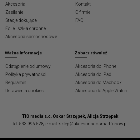
Akcesoria
Kontakt
Zasilanie
O firmie
Stacje dokujące
FAQ
Folie i szkła chronne
Akcesoria samochodowe
Ważne informacje
Zobacz również
Odstąpienie od umowy
Akcesoria do iPhone
Polityka prywatności
Akcesoria do iPad
Regulamin
Akcesoria do Macbook
Ustawienia cookies
Akcesoria do Apple Watch
TiO media s.c. Oskar Strzępek, Alicja Strzępek
tel.
533 996 528
,
e-mail:
sklep@akcesoriadosmartfonow.pl