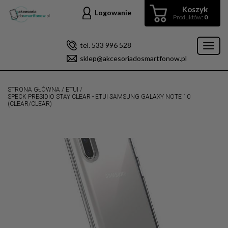
Koszyk
Logowanie
Produktów:
0
tel. 533 996 528
Toggl
sklep@akcesoriadosmartfonow.pl
naviga
STRONA GŁÓWNA
/
ETUI
/
SPECK PRESIDIO STAY CLEAR - ETUI SAMSUNG GALAXY NOTE 10
(CLEAR/CLEAR)