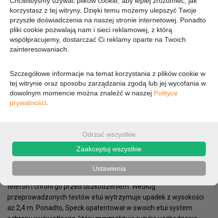
Chcielibyśmy używać plików cookie, aby lepiej zrozumieć, jak
korzystasz z tej witryny. Dzięki temu możemy ulepszyć Twoje
przyszłe doświadczenia na naszej stronie internetowej. Ponadto
89 zł
pliki cookie pozwalają nam i sieci reklamowej, z którą
współpracujemy, dostarczać Ci reklamy oparte na Twoich
zainteresowaniach.
72,36 zł (cena netto)
Szczegółowe informacje na temat korzystania z plików cookie w
tej witrynie oraz sposobu zarządzania zgodą lub jej wycofania w
OPIS
PARAMETRY
dowolnym momencie można znaleźć w naszej
Polityce
prywatności
.
Presidio Stay Clear to przezroczysta konstrukcja, odsłaniająca
wszystkie walory estetyczne telefonu, jednocześnie
wykorzystująca najnowszą technologię IMPACTIUM™ Shock
Odrzuć wszystkie
Barrier, która chroni telefon przed uszkodzeniami podczas
Zaakceptuj wszystkie
upadku. To wszystko dzięki dwóm warstwom: zewnętrznej, która
rozprasza siłę uderzenia oraz wewnętrznej IMPACTIUM™,
Ustawienia
absorbującej wstrząs. W ten sposób etui skutecznie zabezpiecza
telefon i chroni go przed uszkodzeniem. Według
przeprowadzonych testów etui wytrzymuje upadek z wysokości
aż 2,4 m. Ponadto, Speck opatentował w swoich etui system