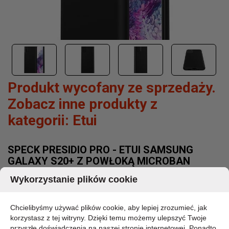
Produkt wycofany ze sprzedaży.
Zobacz inne produkty z
kategorii:
Etui
SPECK PRESIDIO PRO - ETUI SAMSUNG
GALAXY S20+ Z POWŁOKĄ MICROBAN
(BLACK/BLACK)
Wykorzystanie plików cookie
MARKA:
SPECK
Chcielibyśmy używać plików cookie, aby lepiej zrozumieć, jak
KOD PRODUKTU:
korzystasz z tej witryny. Dzięki temu możemy ulepszyć Twoje
136367-1050
przyszłe doświadczenia na naszej stronie internetowej. Ponadto