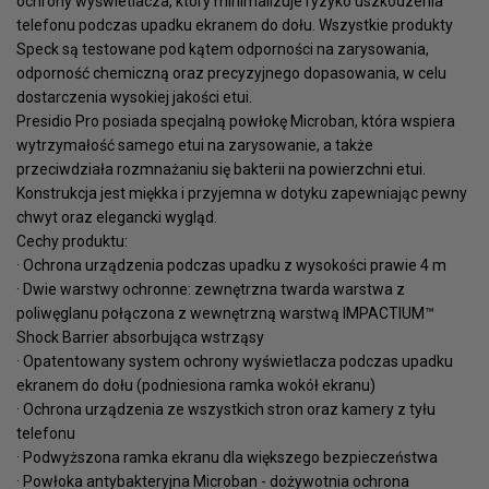
ochrony wyświetlacza, który minimalizuje ryzyko uszkodzenia
telefonu podczas upadku ekranem do dołu. Wszystkie produkty
Speck są testowane pod kątem odporności na zarysowania,
odporność chemiczną oraz precyzyjnego dopasowania, w celu
dostarczenia wysokiej jakości etui.
Presidio Pro posiada specjalną powłokę Microban, która wspiera
wytrzymałość samego etui na zarysowanie, a także
przeciwdziała rozmnażaniu się bakterii na powierzchni etui.
Konstrukcja jest miękka i przyjemna w dotyku zapewniając pewny
chwyt oraz elegancki wygląd.
Cechy produktu:
· Ochrona urządzenia podczas upadku z wysokości prawie 4 m
· Dwie warstwy ochronne: zewnętrzna twarda warstwa z
poliwęglanu połączona z wewnętrzną warstwą IMPACTIUM™
Shock Barrier absorbująca wstrząsy
· Opatentowany system ochrony wyświetlacza podczas upadku
ekranem do dołu (podniesiona ramka wokół ekranu)
· Ochrona urządzenia ze wszystkich stron oraz kamery z tyłu
telefonu
· Podwyższona ramka ekranu dla większego bezpieczeństwa
· Powłoka antybakteryjna Microban - dożywotnia ochrona