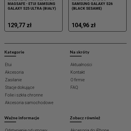
MAGSAFE - ETUI SAMSUNG
SAMSUNG GALAXY S26
GALAXY S25 ULTRA (BIAŁY)
(BLACK SESAME)
129,77 zł
104,96 zł
Kategorie
Na skróty
Etui
Aktualności
Akcesoria
Kontakt
Zasilanie
O firmie
Stacje dokujące
FAQ
Folie i szkła chronne
Akcesoria samochodowe
Ważne informacje
Zobacz również
Odstąpienie od umowy
Akcesoria do iPhone