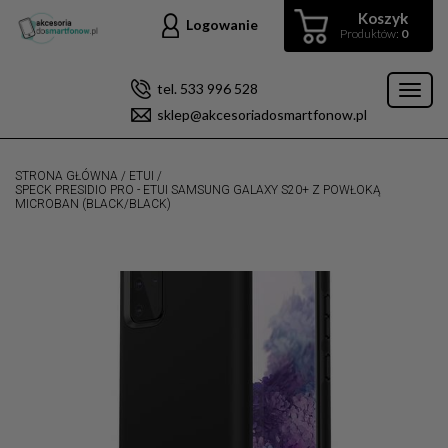
Koszyk
Logowanie
Produktów:
0
tel. 533 996 528
Toggl
sklep@akcesoriadosmartfonow.pl
naviga
STRONA GŁÓWNA
/
ETUI
/
SPECK PRESIDIO PRO - ETUI SAMSUNG GALAXY S20+ Z POWŁOKĄ
MICROBAN (BLACK/BLACK)