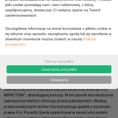
DOSTĘPNOŚĆ:
pliki cookie pozwalają nam i sieci reklamowej, z którą
CHWILOWO BRAK - PROSZĘ PYTAĆ
współpracujemy, dostarczać Ci reklamy oparte na Twoich
zainteresowaniach.
93,31 zł
Szczegółowe informacje na temat korzystania z plików cookie w
tej witrynie oraz sposobu zarządzania zgodą lub jej wycofania w
75,86 zł (cena netto)
dowolnym momencie można znaleźć w naszej
Polityce
prywatności
.
OPIS
PARAMETRY
Odrzuć wszystkie
Presido Pro to dobrze znana i sprawdzona konstrukcja
Zaakceptuj wszystkie
wykorzystująca najnowszą technologię IMPACTIUM™ Shock
Barrier, która chroni telefon przed uszkodzeniami podczas
Ustawienia
upadku. Swoją wytrzymałość etui zawdzięcza dwóm warstwom:
zewnętrznej, która rozprasza siłę uderzenia oraz wewnętrznej
IMPACTIUM™, absorbującej wstrząs. W ten sposób etui skutecznie
zabezpiecza telefon i chroni go przed uszkodzeniem. Według
przeprowadzonych testów etui wytrzymuje upadek z wysokości
prawie 4 m. Ponadto Speck opatentował w swoich etui system