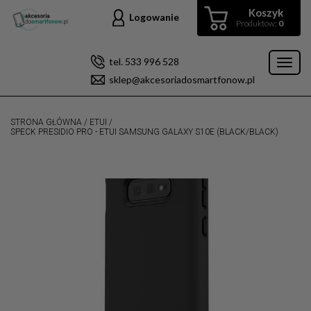
Koszyk
Logowanie
Produktów:
0
tel. 533 996 528
Toggl
sklep@akcesoriadosmartfonow.pl
naviga
STRONA GŁÓWNA
/
ETUI
/
SPECK PRESIDIO PRO - ETUI SAMSUNG GALAXY S10E (BLACK/BLACK)