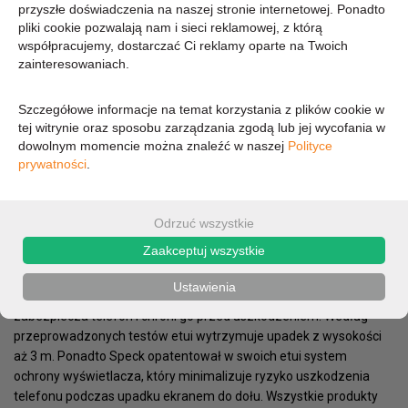
przyszłe doświadczenia na naszej stronie internetowej. Ponadto
pliki cookie pozwalają nam i sieci reklamowej, z którą
93,31 zł
współpracujemy, dostarczać Ci reklamy oparte na Twoich
zainteresowaniach.
75,86 zł (cena netto)
Szczegółowe informacje na temat korzystania z plików cookie w
tej witrynie oraz sposobu zarządzania zgodą lub jej wycofania w
dowolnym momencie można znaleźć w naszej
Polityce
OPIS
PARAMETRY
prywatności
.
Presido Pro to dobrze znana i sprawdzona konstrukcja
wykorzystująca najnowszą technologię IMPACTIUM™ Shock
Odrzuć wszystkie
Barrier, która chroni telefon przed uszkodzeniami podczas
Zaakceptuj wszystkie
upadku. Swoją wytrzymałość etui zawdzięcza dwóm warstwom:
zewnętrznej, która rozprasza siłę uderzenia oraz wewnętrznej
Ustawienia
IMPACTIUM™, absorbującej wstrząs. W ten sposób etui skutecznie
zabezpiecza telefon i chroni go przed uszkodzeniem. Według
przeprowadzonych testów etui wytrzymuje upadek z wysokości
aż 3 m. Ponadto Speck opatentował w swoich etui system
ochrony wyświetlacza, który minimalizuje ryzyko uszkodzenia
telefonu podczas upadku ekranem do dołu. Wszystkie produkty