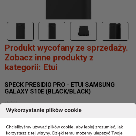
Produkt wycofany ze sprzedaży.
Zobacz inne produkty z
kategorii:
Etui
SPECK PRESIDIO PRO - ETUI SAMSUNG
GALAXY S10E (BLACK/BLACK)
MARKA:
SPECK
Wykorzystanie plików cookie
KOD PRODUKTU:
124576-1050
DOSTĘPNOŚĆ:
Chcielibyśmy używać plików cookie, aby lepiej zrozumieć, jak
CHWILOWO BRAK - PROSZĘ PYTAĆ
korzystasz z tej witryny. Dzięki temu możemy ulepszyć Twoje