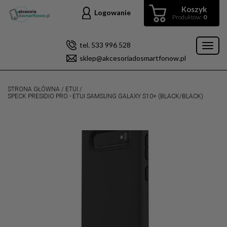
Koszyk
Logowanie
Produktów:
0
tel. 533 996 528
Toggl
sklep@akcesoriadosmartfonow.pl
naviga
STRONA GŁÓWNA
/
ETUI
/
SPECK PRESIDIO PRO - ETUI SAMSUNG GALAXY S10+ (BLACK/BLACK)