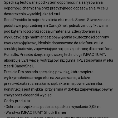
Speck są testowane pod kątem odporności na zarysowania,
odporność chemiczną oraz precyzyjnego dopasowania, w celu
dostarczenia wysokiej jakości etui.
Seria Presidio to najcieńsza linia etui marki Speck. Stworzona na
podstawie poprzedniej linii CandyShell, jednak zmodyfikowana
pod kątem ilości oraz rodzaju materiału. Zdecydowano się
wykluczyć jego nadmiar bez poświęcania skuteczności ochrony,
tworząc wyjątkowe, idealnie dopasowane do telefonu etui o
smukłej budowie, zapewniające najlepszą ochronę dla smartfona.
Ponadto, Presidio dzięki najnowszej technologii IMPACTIUM™,
absorbuje 52% więcej wstrząsów, niż guma TPE stosowana w etui
z serii CandyShell.
Presidio Pro posiada specjalną powłokę, która wspiera
wytrzymałość samego etui na zarysowanie, a także
przeciwdziała rozmnażaniu się bakterii na powierzchni etui.
Konstrukcja jest miękka i przyjemna w dotyku zapewniając pewny
chwyt oraz elegancki wygląd.
Cechy produktu:
· Ochrona urządzenia podczas upadku z wysokości 3,05 m
· Warstwa IMPACTIUM™ Shock Barrier