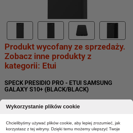
Produkt wycofany ze sprzedaży.
Zobacz inne produkty z
kategorii:
Etui
SPECK PRESIDIO PRO - ETUI SAMSUNG
GALAXY S10+ (BLACK/BLACK)
MARKA:
SPECK
Wykorzystanie plików cookie
KOD PRODUKTU:
124605-1050
Chcielibyśmy używać plików cookie, aby lepiej zrozumieć, jak
DOSTĘPNOŚĆ:
CHWILOWO BRAK - PROSZĘ PYTAĆ
korzystasz z tej witryny. Dzięki temu możemy ulepszyć Twoje