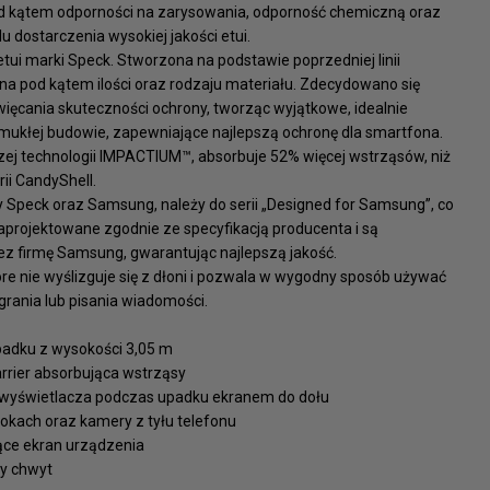
d kątem odporności na zarysowania, odporność chemiczną oraz
 dostarczenia wysokiej jakości etui.
a etui marki Speck. Stworzona na podstawie poprzedniej linii
a pod kątem ilości oraz rodzaju materiału. Zdecydowano się
ięcania skuteczności ochrony, tworząc wyjątkowe, idealnie
mukłej budowie, zapewniające najlepszą ochronę dla smartfona.
szej technologii IMPACTIUM™, absorbuje 52% więcej wstrząsów, niż
ii CandyShell.
y Speck oraz Samsung, należy do serii „Designed for Samsung”, co
aprojektowane zgodnie ze specyfikacją producenta i są
z firmę Samsung, gwarantując najlepszą jakość.
które nie wyślizguje się z dłoni i pozwala w wygodny sposób używać
rania lub pisania wiadomości.
padku z wysokości 3,05 m
rier absorbująca wstrząsy
 wyświetlacza podczas upadku ekranem do dołu
 bokach oraz kamery z tyłu telefonu
jące ekran urządzenia
ny chwyt