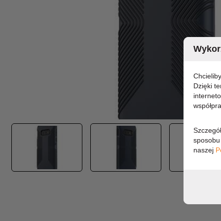
Wykorz
Chcielib
Dzięki t
internet
współpra
Szczegół
sposobu 
naszej
P