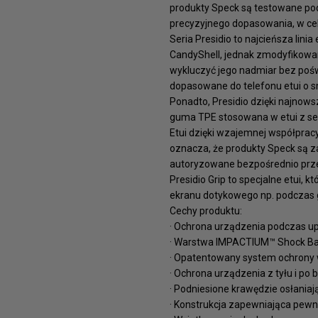
produkty Speck są testowane po
precyzyjnego dopasowania, w celu
Seria Presidio to najcieńsza lini
CandyShell, jednak zmodyfikowan
wykluczyć jego nadmiar bez pośw
dopasowane do telefonu etui o s
Ponadto, Presidio dzięki najnow
guma TPE stosowana w etui z ser
Etui dzięki wzajemnej współprac
oznacza, że produkty Speck są z
autoryzowane bezpośrednio prze
Presidio Grip to specjalne etui, 
ekranu dotykowego np. podczas g
Cechy produktu:
· Ochrona urządzenia podczas u
· Warstwa IMPACTIUM™ Shock Bar
· Opatentowany system ochrony
· Ochrona urządzenia z tyłu i po
· Podniesione krawędzie osłania
· Konstrukcja zapewniająca pew