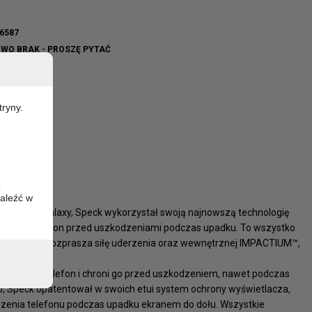
6587
WO BRAK - PROSZĘ PYTAĆ
tryny.
z
aleźć w
 Samsunga Galaxy, Speck wykorzystał swoją najnowszą technologię
 chroni telefon przed uszkodzeniami podczas upadku. To wszystko
nej, która rozprasza siłę uderzenia oraz wewnętrznej IMPACTIUM™,
bezpiecza telefon i chroni go przed uszkodzeniem, nawet podczas
, Speck opatentował w swoich etui system ochrony wyświetlacza,
dzenia telefonu podczas upadku ekranem do dołu. Wszystkie