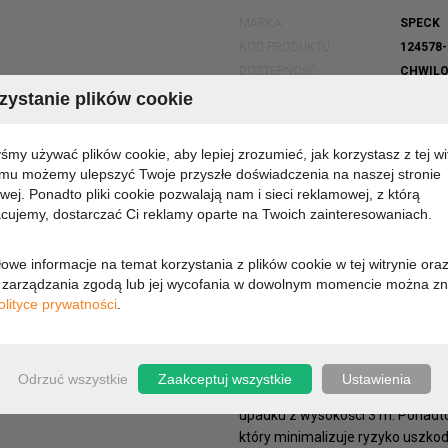
MARKA:
SPECK
KOD PRODUKTU:
124578-
DOSTĘPNOŚĆ:
CHWILO
ystanie plików cookie
112,16 zł
yśmy używać plików cookie, aby lepiej zrozumieć, jak korzystasz z tej wi
emu możemy ulepszyć Twoje przyszłe doświadczenia na naszej stronie
91,19 zł (cena netto)
owej. Ponadto pliki cookie pozwalają nam i sieci reklamowej, z którą
cujemy, dostarczać Ci reklamy oparte na Twoich zainteresowaniach.
OPIS
PARAMETRY
owe informacje na temat korzystania z plików cookie w tej witrynie ora
zarządzania zgodą lub jej wycofania w dowolnym momencie można zn
olityce prywatności
.
Do stworzenia Presidio Grip dla
IMPACTIUM™ Shock Barrier, która
dzięki dwóm warstwom: zewnętrz
absorbującej wstrząsy.
Odrzuć wszystkie
Zaakceptuj wszystkie
Ustawienia
W ten sposób etui skutecznie za
upadku z wysokości 3 m. Ponadto
który minimalizuje ryzyko uszko