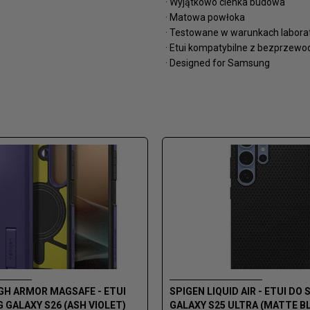
· Wyjątkowo cienka budowa
· Matowa powłoka
· Testowane w warunkach labora
· Etui kompatybilne z bezprze
· Designed for Samsung
GH ARMOR MAGSAFE - ETUI
SPIGEN LIQUID AIR - ETUI D
GALAXY S26 (ASH VIOLET)
GALAXY S25 ULTRA (MATTE B