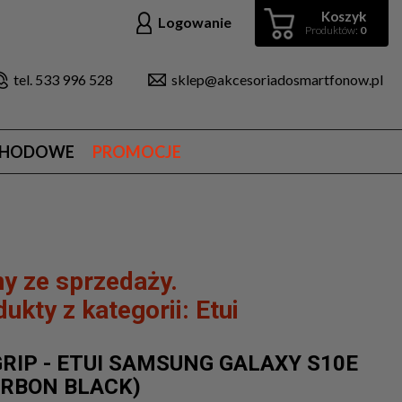
Koszyk
Logowanie
Produktów:
0
tel. 533 996 528
sklep@akcesoriadosmartfonow.pl
CHODOWE
PROMOCJE
y ze sprzedaży.
ukty z kategorii:
Etui
GRIP - ETUI SAMSUNG GALAXY S10E
ARBON BLACK)