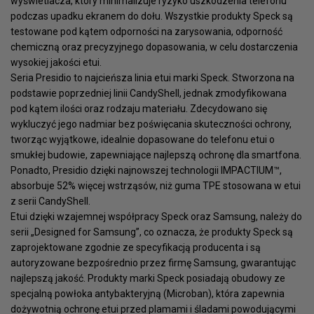
wyświetlacza, który minimalizuje ryzyko uszkodzenia telefonu
podczas upadku ekranem do dołu. Wszystkie produkty Speck są
testowane pod kątem odporności na zarysowania, odporność
chemiczną oraz precyzyjnego dopasowania, w celu dostarczenia
wysokiej jakości etui.
Seria Presidio to najcieńsza linia etui marki Speck. Stworzona na
podstawie poprzedniej linii CandyShell, jednak zmodyfikowana
pod kątem ilości oraz rodzaju materiału. Zdecydowano się
wykluczyć jego nadmiar bez poświęcania skuteczności ochrony,
tworząc wyjątkowe, idealnie dopasowane do telefonu etui o
smukłej budowie, zapewniające najlepszą ochronę dla smartfona.
Ponadto, Presidio dzięki najnowszej technologii IMPACTIUM™,
absorbuje 52% więcej wstrząsów, niż guma TPE stosowana w etui
z serii CandyShell.
Etui dzięki wzajemnej współpracy Speck oraz Samsung, należy do
serii „Designed for Samsung”, co oznacza, że produkty Speck są
zaprojektowane zgodnie ze specyfikacją producenta i są
autoryzowane bezpośrednio przez firmę Samsung, gwarantując
najlepszą jakość. Produkty marki Speck posiadają obudowy ze
specjalną powłoka antybakteryjną (Microban), która zapewnia
dożywotnią ochronę etui przed plamami i śladami powodującymi