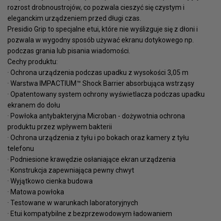
rozrost drobnoustrojów, co pozwala cieszyć się czystym i
eleganckim urządzeniem przed długi czas.
Presidio Grip to specjalne etui, które nie wyślizguje się z dłoni i
pozwala w wygodny sposób używać ekranu dotykowego np.
podczas grania lub pisania wiadomości.
Cechy produktu:
· Ochrona urządzenia podczas upadku z wysokości 3,05 m
· Warstwa IMPACTIUM™ Shock Barrier absorbująca wstrząsy
· Opatentowany system ochrony wyświetlacza podczas upadku
ekranem do dołu
· Powłoka antybakteryjna Microban - dożywotnia ochrona
produktu przez wpływem bakterii
· Ochrona urządzenia z tyłu i po bokach oraz kamery z tyłu
telefonu
· Podniesione krawędzie osłaniające ekran urządzenia
· Konstrukcja zapewniająca pewny chwyt
· Wyjątkowo cienka budowa
· Matowa powłoka
· Testowane w warunkach laboratoryjnych
· Etui kompatybilne z bezprzewodowym ładowaniem