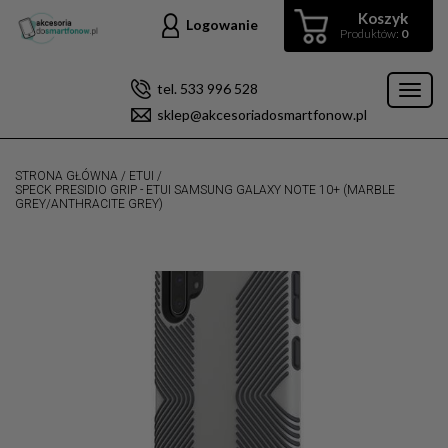
Koszyk
Logowanie
Produktów:
0
tel. 533 996 528
Toggl
sklep@akcesoriadosmartfonow.pl
naviga
STRONA GŁÓWNA
/
ETUI
/
SPECK PRESIDIO GRIP - ETUI SAMSUNG GALAXY NOTE 10+ (MARBLE
GREY/ANTHRACITE GREY)