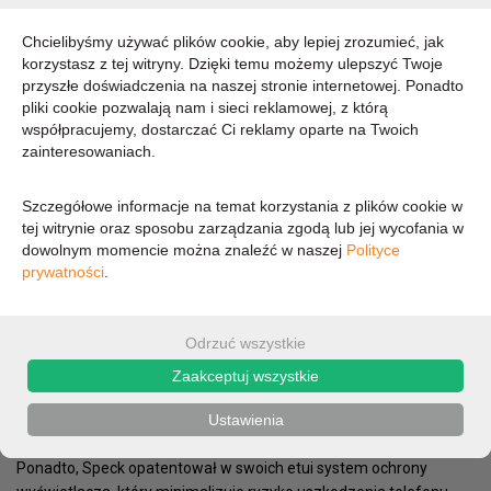
DOSTĘPNOŚĆ:
CHWILOWO BRAK - PROSZĘ PYTAĆ
Chcielibyśmy używać plików cookie, aby lepiej zrozumieć, jak
korzystasz z tej witryny. Dzięki temu możemy ulepszyć Twoje
93,33 zł
przyszłe doświadczenia na naszej stronie internetowej. Ponadto
pliki cookie pozwalają nam i sieci reklamowej, z którą
współpracujemy, dostarczać Ci reklamy oparte na Twoich
75,88 zł (cena netto)
zainteresowaniach.
Szczegółowe informacje na temat korzystania z plików cookie w
OPIS
PARAMETRY
tej witrynie oraz sposobu zarządzania zgodą lub jej wycofania w
dowolnym momencie można znaleźć w naszej
Polityce
prywatności
.
Do stworzenia Presidio Grip dla Samsunga Galaxy Note +, Speck
wykorzystał swoją najnowszą technologię IMPACTIUM™ Shock
Barrier, która chroni telefon przed uszkodzeniami podczas
Odrzuć wszystkie
upadku. To wszystko dzięki dwóm warstwom: zewnętrznej, która
rozprasza siłę uderzenia oraz wewnętrznej IMPACTIUM™,
Zaakceptuj wszystkie
absorbującej wstrząsy.
Ustawienia
W ten sposób etui skutecznie zabezpiecza telefon i chroni go
przed uszkodzeniem, nawet podczas upadku z wysokości 3 m.
Ponadto, Speck opatentował w swoich etui system ochrony