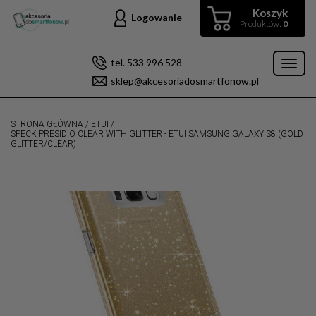
Koszyk
Logowanie
Produktów:
0
tel. 533 996 528
Toggl
sklep@akcesoriadosmartfonow.pl
naviga
STRONA GŁÓWNA
/
ETUI
/
SPECK PRESIDIO CLEAR WITH GLITTER - ETUI SAMSUNG GALAXY S8 (GOLD
GLITTER/CLEAR)