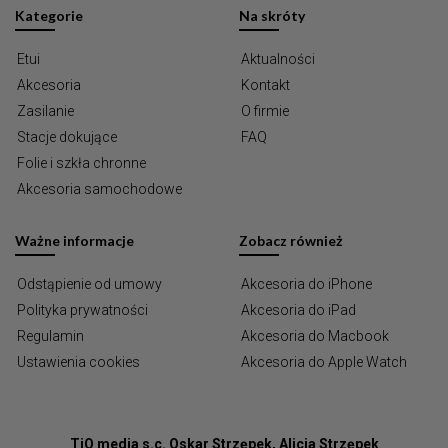
Kategorie
Na skróty
Etui
Aktualności
Akcesoria
Kontakt
Zasilanie
O firmie
Stacje dokujące
FAQ
Folie i szkła chronne
Akcesoria samochodowe
Ważne informacje
Zobacz również
Odstąpienie od umowy
Akcesoria do iPhone
Polityka prywatności
Akcesoria do iPad
Regulamin
Akcesoria do Macbook
Ustawienia cookies
Akcesoria do Apple Watch
TiO media s.c. Oskar Strzępek, Alicja Strzępek