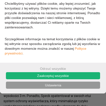
DOSTĘPNOŚĆ:
Chcielibyśmy używać plików cookie, aby lepiej zrozumieć, jak
CHWILOWO BRAK - PROSZĘ PYTAĆ
korzystasz z tej witryny. Dzięki temu możemy ulepszyć Twoje
przyszłe doświadczenia na naszej stronie internetowej. Ponadto
108,79 zł
pliki cookie pozwalają nam i sieci reklamowej, z którą
współpracujemy, dostarczać Ci reklamy oparte na Twoich
zainteresowaniach.
88,45 zł (cena netto)
Szczegółowe informacje na temat korzystania z plików cookie w
tej witrynie oraz sposobu zarządzania zgodą lub jej wycofania w
dowolnym momencie można znaleźć w naszej
Polityce
OPIS
PARAMETRY
prywatności
.
Do stworzenia Presidio Clear with Glitter dla Samsunga Galaxy S8,
Speck wykorzystał swoją najnowszą technologię IMPACTIUM™,
Odrzuć wszystkie
która chroni telefon przed uszkodzeniami podczas upadku. To
wszystko dzięki dwóm warstwom: zewnętrznej, która rozprasza
Zaakceptuj wszystkie
siłę uderzenia oraz wewnętrznej IMPACTIUM™, absorbującej
Ustawienia
wstrząsy. W ten sposób etui skutecznie zabezpiecza telefon i
chroni go przed uszkodzeniem, nawet podczas upadku z
wysokości 3 m. Ponadto, Speck opatentował w swoich etui
system ochrony wyświetlacza, który minimalizuje ryzyko