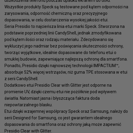
uszkodzenia telefonu podczas upadku ekranem do dołu.
Wszystkie produkty Speck są testowane pod kątem odporności na
zarysowania, odporność chemiczną oraz precyzyjnego
dopasowania, w celu dostarczenia wysokiej jakości etui.
Seria Presidio to najcieńsza linia etui marki Speck. Stworzona na
podstawie poprzedniej linii CandyShell, jednak zmodyfikowana
pod kątem ilości oraz rodzaju materiału. Zdecydowano się
wykluczyć jego nadmiar bez poświęcania skuteczności ochrony,
tworząc wyjątkowe, idealnie dopasowane do telefonu etui o
smukłej budowie, zapewniające najlepszą ochronę dla smartfona.
Ponadto, Presidio dzięki najnowszej technologii IMPACTIUM™,
absorbuje 52% więcej wstrząsów, niż guma TPE stosowana w etui
z serii CandyShell.
Dodatkowo etui Presidio Clear with Glitter jest odporne na
promienie UV, dzięki czemu etui nie pożółknie pod wpływem
światła. Natomiast jasna i błyszcząca faktura doda
niepowtarzalnego blasku.
Etui dzięki wzajemnej współpracy Speck oraz Samsung, należy do
serii Designed for Samsung, co jest gwarantem idealnego
dopasowania do smartfona oraz ochrony jaką może zapewnić
Presidio Clear with Glitter.