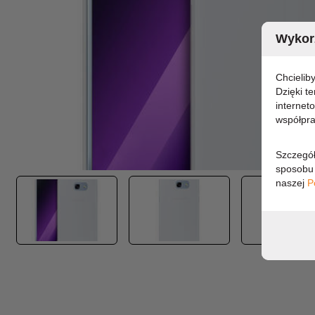
Wykorz
Chcielib
Dzięki t
internet
współpra
Szczegół
sposobu 
naszej
P