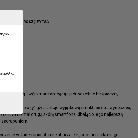
703TR
WO BRAK - PROSZĘ PYTAĆ
tryny.
z
aleźć w
 nie odczuje jej Twój smartfon, będąc jednocześnie bezpieczny.
 „Ghost Technology” gwarantuje wyjątkową smukłość etui wynoszącą
 stanowi niemal drugą skórę smartfona, dbając o jego najlepszą
b zadrapaniem.
czenie w żaden sposób nie zaburza elegancji ani unikalnego