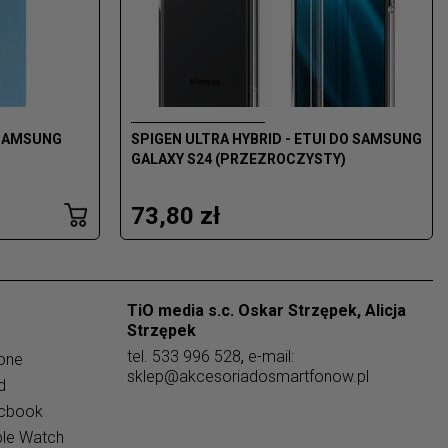
 SAMSUNG
SPIGEN ULTRA HYBRID - ETUI DO SAMSUNG
GALAXY S24 (PRZEZROCZYSTY)
73,80 zł
TiO media s.c. Oskar Strzępek, Alicja
Strzępek
tel.
533 996 528
,
e-mail:
one
sklep@akcesoriadosmartfonow.pl
d
acbook
ple Watch