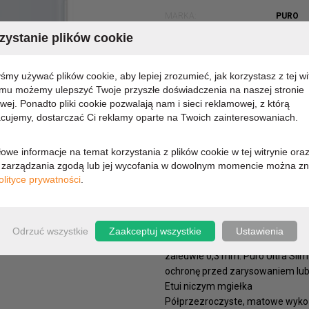
MARKA:
PURO
KOD PRODUKTU:
SGGA51
ystanie plików cookie
DOSTĘPNOŚĆ:
CHWILO
yśmy używać plików cookie, aby lepiej zrozumieć, jak korzystasz z tej wi
41,06 zł
emu możemy ulepszyć Twoje przyszłe doświadczenia na naszej stronie
owej. Ponadto pliki cookie pozwalają nam i sieci reklamowej, z którą
cujemy, dostarczać Ci reklamy oparte na Twoich zainteresowaniach.
33,38 zł (cena netto)
owe informacje na temat korzystania z plików cookie w tej witrynie ora
zarządzania zgodą lub jej wycofania w dowolnym momencie można zn
olityce prywatności
.
OPIS
PARAMETRY
Ochrona tak lekka i subtelna, że
0,3 mm do pełni perfekcji
Odrzuć wszystkie
Zaakceptuj wszystkie
Ustawienia
Unikalne rozwiązanie w postaci
zaledwie 0,3 mm. Puro Ultra Slim
ochronę przed zarysowaniem lu
Etui niczym mgiełka
Półprzezroczyste, matowe wykoń