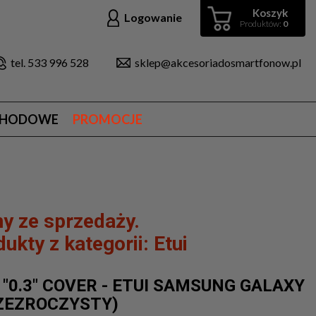
Koszyk
Logowanie
Produktów:
0
tel. 533 996 528
sklep@akcesoriadosmartfonow.pl
CHODOWE
PROMOCJE
y ze sprzedaży.
ukty z kategorii:
Etui
 "0.3" COVER - ETUI SAMSUNG GALAXY
RZEZROCZYSTY)