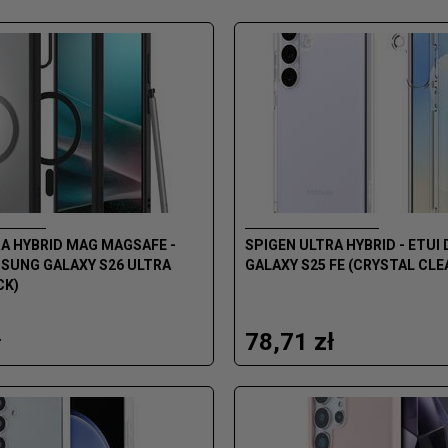
A HYBRID MAG MAGSAFE -
SPIGEN ULTRA HYBRID - ETU
MSUNG GALAXY S26 ULTRA
GALAXY S25 FE (CRYSTAL CLE
CK)
ł
78,71 zł