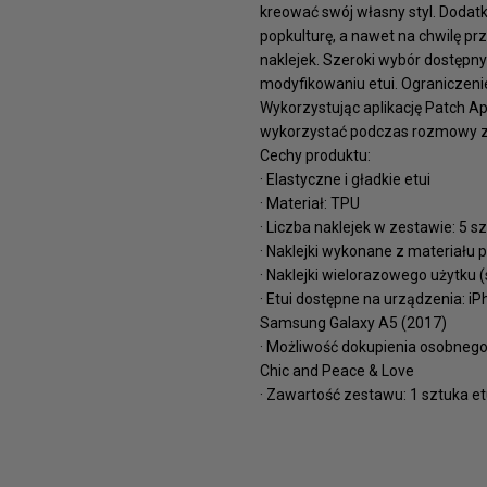
kreować swój własny styl. Doda
popkulturę, a nawet na chwilę p
naklejek. Szeroki wybór dostępn
modyfikowaniu etui. Ograniczeni
Wykorzystując aplikację Patch Ap
wykorzystać podczas rozmowy ze 
Cechy produktu:
· Elastyczne i gładkie etui
· Materiał: TPU
· Liczba naklejek w zestawie: 5 sz
· Naklejki wykonane z materiału 
· Naklejki wielorazowego użytku (
· Etui dostępne na urządzenia: i
Samsung Galaxy A5 (2017)
· Możliwość dokupienia osobnego
Chic and Peace & Love
· Zawartość zestawu: 1 sztuka etu