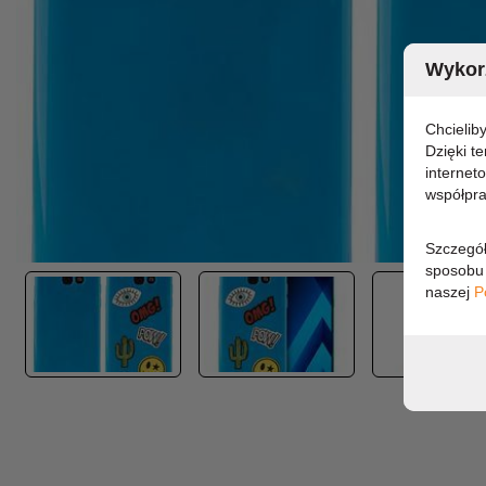
Wykorz
Chcielib
Dzięki t
internet
współpra
Szczegół
sposobu 
naszej
P