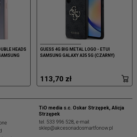
OUBLE HEADS
GUESS 4G BIG METAL LOGO - ETUI
 SAMSUNG
SAMSUNG GALAXY A35 5G (CZARNY)
113,70 zł
TiO media s.c. Oskar Strzępek, Alicja
Strzępek
tel.
533 996 528
,
e-mail:
one
sklep@akcesoriadosmartfonow.pl
d