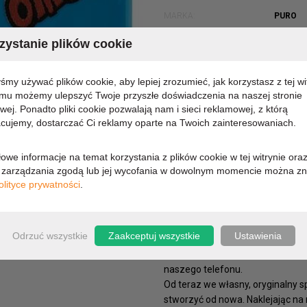
MARKA:
PURO
KOD PRODUKTU:
SGGA31
ystanie plików cookie
DOSTĘPNOŚĆ:
CHWILO
yśmy używać plików cookie, aby lepiej zrozumieć, jak korzystasz z tej wi
48,73 zł
emu możemy ulepszyć Twoje przyszłe doświadczenia na naszej stronie
owej. Ponadto pliki cookie pozwalają nam i sieci reklamowej, z którą
cujemy, dostarczać Ci reklamy oparte na Twoich zainteresowaniach.
39,61 zł (cena netto)
owe informacje na temat korzystania z plików cookie w tej witrynie ora
zarządzania zgodą lub jej wycofania w dowolnym momencie można zn
OPIS
PARAMETRY
olityce prywatności
.
Nastrój się pozytywnie. Wybierz sw
Patch Mania, czyli najnowsza kol
Odrzuć wszystkie
Zaakceptuj wszystkie
Ustawienia
optymistycznymi naklejkami wyk
do wielu modeli smartfonów, jes
naszego telefonu.
Od teraz we własny, oryginalny 
stworzyć od nowa. Naklejając na 