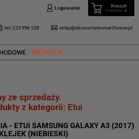
Koszyk
Logowanie
Produktów:
0
tel. 533 996 528
sklep@akcesoriadosmartfonow.pl
CHODOWE
PROMOCJE
y ze sprzedaży.
ukty z kategorii:
Etui
A - ETUI SAMSUNG GALAXY A3 (2017)
LEJEK (NIEBIESKI)