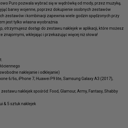
tkowo Puro pozwala wybrać się w wędrówkę od mody, przez muzykę,
rzyjąć barwy wojenne, poprzez dokupienie osobnych zestawów
ych zestawów i kombinacji zapewnia wiele godzin spędzonych przy
em jest tylko własna wyobraźnia.
p, otrzymujesz dostęp do zestawu naklejek w aplikacji, które możesz
znajomymi, wklejając i przekazując więcej niż słowa!
t.
płóciennego
swobodne naklejanie i odklejanie)
Phone 6/6s, iPhone 7, Huawei P9 lite, Samsung Galaxy A3 (2017),
 zestawu naklejek spośród: Food, Glamour, Army, Fantasy, Shabby
i & 5 sztuk naklejek