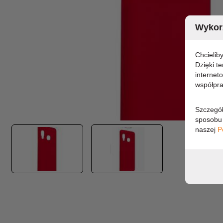
Wykorz
Chcielib
Dzięki t
internet
współpra
Szczegół
sposobu 
naszej
P