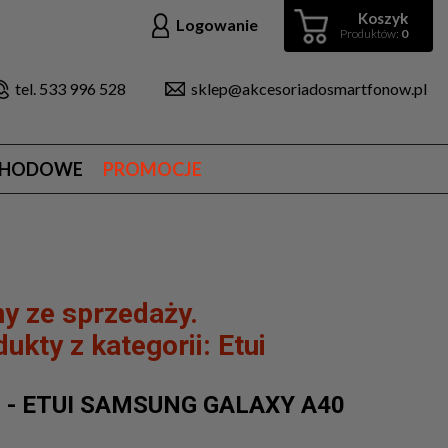
Koszyk
Logowanie
Produktów:
0
tel. 533 996 528
sklep@akcesoriadosmartfonow.pl
CHODOWE
PROMOCJE
y ze sprzedaży.
ukty z kategorii:
Etui
 - ETUI SAMSUNG GALAXY A40