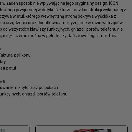
 w żaden sposób nie wpływając na jego oryginalny design. ICON
likatnej i przyjemnej w dotyku fakturze oraz konstrukcji wykonanej z
poczywa w etui, którego wewnętrzną stronę pokrywa wyściółka z
ąc do urządzenia oraz dodatkowo amortyzując je w razie wstrząsów
p do wszystkich klawiszy funkcyjnych, gniazd i portów telefonu nie
ci, dzięki czemu można w pełni korzystać ze swojego smartfona.
h
aktura z silikonu
ibry
ątrz etui
ową
sowaniem z tyłu oraz po bokach
funkcyjnych, gniazd i portów telefonu