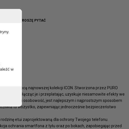
CONRED
WO BRAK - PROSZĘ PYTAĆ
tryny.
z
aleźć w
zucia za pomocą najnowszej kolekcji ICON. Stworzona przez PURO
óżne odcienie, łącząc je i przeplatając, uzyskuje niesamowite efekty we
yraża emocje i osobowość, jest najlepszym i najprostszym sposobem
ożliwia to wszystko, zapewniając jednocześnie bezpieczeństwo
odzinę etui zaprojektowaną dla ochrony Twojego telefonu.
ekcja ochrania smartfona z tyłu oraz po bokach, zapobiegając przed