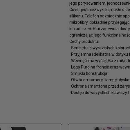
jego porysowaniem, jednocześnie
Cover jest niezwykle smukłe o de
silikonu. Telefon bezpiecznie s
mikrofibry, dokładnie przylegaj
lub uderzeń. Etui zapewnia dostę
ograniczając jego funkcjonalnoś
Cechy produktu:
· Seria etui o wyrazistych kolorac
· Przyjemna i delikatna w dotyku f
· Wewnętrzna wyściółka z mikrof
· Logo Puro na froncie oraz wewn
· Smukła konstrukcja
· Otwór na kamerę i lampę błysk
· Ochrona smartfona przed zary
· Dostęp do wszystkich klawiszy 