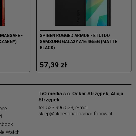
MAGSAFE -
SPIGEN RUGGED ARMOR - ETUI DO
CZARNY)
SAMSUNG GALAXY A16 4G/5G (MATTE
BLACK)
57,39 zł
TiO media s.c. Oskar Strzępek, Alicja
Strzępek
tel.
533 996 528
,
e-mail:
one
sklep@akcesoriadosmartfonow.pl
d
acbook
ple Watch