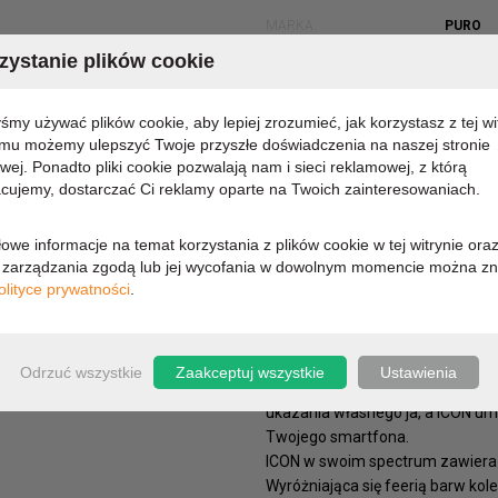
MARKA:
PURO
KOD PRODUKTU:
SGA40I
ystanie plików cookie
DOSTĘPNOŚĆ:
CHWILO
yśmy używać plików cookie, aby lepiej zrozumieć, jak korzystasz z tej wi
65,03 zł
emu możemy ulepszyć Twoje przyszłe doświadczenia na naszej stronie
owej. Ponadto pliki cookie pozwalają nam i sieci reklamowej, z którą
cujemy, dostarczać Ci reklamy oparte na Twoich zainteresowaniach.
52,87 zł (cena netto)
owe informacje na temat korzystania z plików cookie w tej witrynie ora
zarządzania zgodą lub jej wycofania w dowolnym momencie można zn
olityce prywatności
.
OPIS
PARAMETRY
Wyraź siebie, swoje emocje i uc
seria bierze na cel kolor i jego r
Odrzuć wszystkie
Zaakceptuj wszystkie
Ustawienia
wszystkich swoich etui. Kolor w
ukazania własnego ja, a ICON um
Twojego smartfona.
ICON w swoim spectrum zawiera r
Wyróżniająca się feerią barw kol