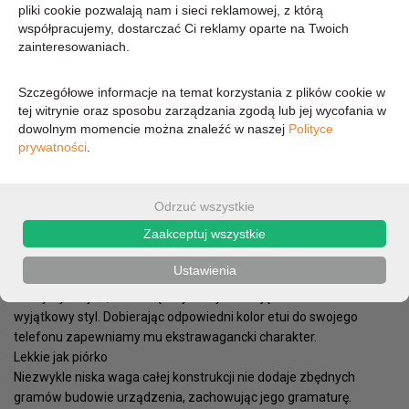
pliki cookie pozwalają nam i sieci reklamowej, z którą
współpracujemy, dostarczać Ci reklamy oparte na Twoich
63,08 zł
zainteresowaniach.
51,29 zł (cena netto)
Szczegółowe informacje na temat korzystania z plików cookie w
tej witrynie oraz sposobu zarządzania zgodą lub jej wycofania w
dowolnym momencie można znaleźć w naszej
Polityce
prywatności
.
OPIS
PARAMETRY
Błyszczące i elektryzujące swoim blaskiem etui do Samsung
Odrzuć wszystkie
Galaxy S9+, nadające mu oryginalnego wyglądu, zachowując
Zaakceptuj wszystkie
jednocześnie troskę o jego bezpieczeństwo.
Zabłyśnij!
Ustawienia
Specjalna warstwa brokatu dostępna w kliku wersjach
kolorystycznych, mieni się i błyszczy ubierając smartfon w
wyjątkowy styl. Dobierając odpowiedni kolor etui do swojego
telefonu zapewniamy mu ekstrawagancki charakter.
Lekkie jak piórko
Niezwykle niska waga całej konstrukcji nie dodaje zbędnych
gramów budowie urządzenia, zachowując jego gramaturę.