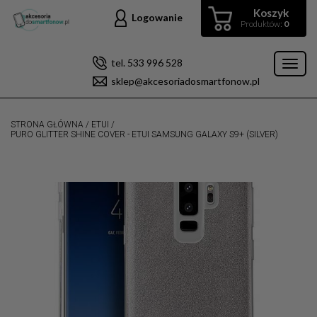
Koszyk
Logowanie
Produktów:
0
tel. 533 996 528
Toggl
sklep@akcesoriadosmartfonow.pl
naviga
STRONA GŁÓWNA
/
ETUI
/
PURO GLITTER SHINE COVER - ETUI SAMSUNG GALAXY S9+ (SILVER)