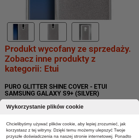
Produkt wycofany ze sprzedaży.
Zobacz inne produkty z
kategorii:
Etui
PURO GLITTER SHINE COVER - ETUI
SAMSUNG GALAXY S9+ (SILVER)
MARKA:
Wykorzystanie plików cookie
PURO
KOD PRODUKTU:
SGS9PSHINESIL
Chcielibyśmy używać plików cookie, aby lepiej zrozumieć, jak
DOSTĘPNOŚĆ:
korzystasz z tej witryny. Dzięki temu możemy ulepszyć Twoje
CHWILOWO BRAK - PROSZĘ PYTAĆ
przyszłe doświadczenia na naszej stronie internetowej. Ponadto