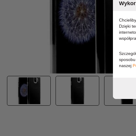
Wykorz
Chcielib
Dzięki t
internet
współpra
Szczegół
sposobu 
naszej
P