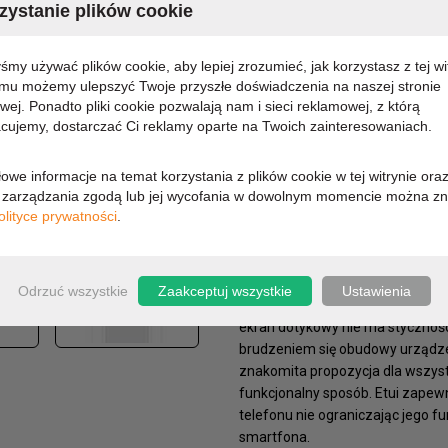
ystanie plików cookie
MARKA:
PURO
KOD PRODUKTU:
SGS9CL
yśmy używać plików cookie, aby lepiej zrozumieć, jak korzystasz z tej wi
DOSTĘPNOŚĆ:
CHWILO
emu możemy ulepszyć Twoje przyszłe doświadczenia na naszej stronie
owej. Ponadto pliki cookie pozwalają nam i sieci reklamowej, z którą
38,88 zł
cujemy, dostarczać Ci reklamy oparte na Twoich zainteresowaniach.
owe informacje na temat korzystania z plików cookie w tej witrynie ora
31,61 zł (cena netto)
zarządzania zgodą lub jej wycofania w dowolnym momencie można zn
olityce prywatności
.
OPIS
PARAMETRY
Odrzuć wszystkie
Zaakceptuj wszystkie
Ustawienia
Przezroczyste etui na tył obudow
ekran dotykowy nie ma stycznośc
brudzeniem się obudowy urządzen
znakomita propozycja dla wszystk
funkcjonalny sposób. Etui zapewn
telefonu nie ograniczając jego f
smartfona.