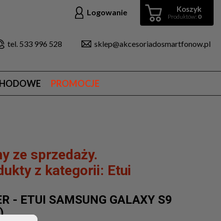
Koszyk
Logowanie
Produktów:
0
tel. 533 996 528
sklep@akcesoriadosmartfonow.pl
CHODOWE
PROMOCJE
y ze sprzedaży.
ukty z kategorii:
Etui
R - ETUI SAMSUNG GALAXY S9
)