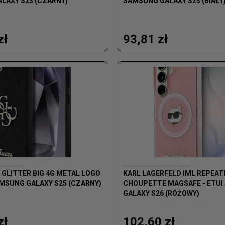
LAXY S23 (CZARNY)
SAMSUNG GALAXY S23 (BIAŁY
zł
93,81 zł
 GLITTER BIG 4G METAL LOGO
KARL LAGERFELD IML REPEAT
AMSUNG GALAXY S25 (CZARNY)
CHOUPETTE MAGSAFE - ETU
GALAXY S26 (RÓŻOWY)
zł
102,60 zł