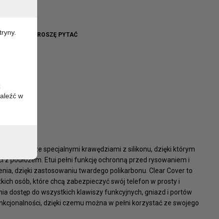
EARTR
tryny.
WO BRAK - PROSZĘ PYTAĆ
z
aleźć w
y telefonu ze specjalnymi krawędziami z silikonu, dzięki którym
i z podłożem. Etui pełni funkcję ochronną przed rysowaniem i
ia, dzięki zastosowaniu twardego polikarbonu. Clear Cover to
ich osób, które chcą zabezpieczyć swój telefon w prosty i
ia dostęp do wszystkich klawiszy funkcyjnych, gniazd i portów
unkcjonalności, dzięki czemu można w pełni korzystać ze swojego