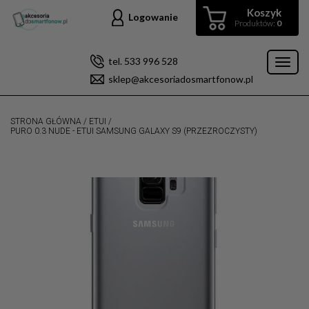
Koszyk
Logowanie
Produktów:
0
tel. 533 996 528
Toggl
sklep@akcesoriadosmartfonow.pl
naviga
STRONA GŁÓWNA
/
ETUI
/
PURO 0.3 NUDE - ETUI SAMSUNG GALAXY S9 (PRZEZROCZYSTY)