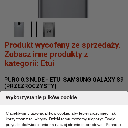
Produkt wycofany ze sprzedaży.
Zobacz inne produkty z
kategorii:
Etui
PURO 0.3 NUDE - ETUI SAMSUNG GALAXY S9
(PRZEZROCZYSTY)
Wykorzystanie plików cookie
MARKA:
PURO
KOD PRODUKTU:
SGS903NUDETR
Chcielibyśmy używać plików cookie, aby lepiej zrozumieć, jak
DOSTĘPNOŚĆ:
korzystasz z tej witryny. Dzięki temu możemy ulepszyć Twoje
CHWILOWO BRAK - PROSZĘ PYTAĆ
przyszłe doświadczenia na naszej stronie internetowej. Ponadto