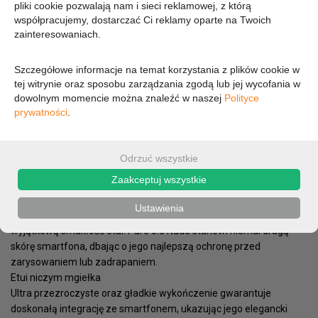
pliki cookie pozwalają nam i sieci reklamowej, z którą
współpracujemy, dostarczać Ci reklamy oparte na Twoich
41,06 zł
zainteresowaniach.
33,38 zł (cena netto)
Szczegółowe informacje na temat korzystania z plików cookie w
tej witrynie oraz sposobu zarządzania zgodą lub jej wycofania w
dowolnym momencie można znaleźć w naszej
Polityce
prywatności
.
OPIS
PARAMETRY
Ubierz swój telefon w niemal niewidoczną szatę, tak lekką i
Odrzuć wszystkie
subtelną, że nie odczuje jej Twój smartfon, zapewniając mu
Zaakceptuj wszystkie
jednocześnie ochronę przed uszkodzeniem.
Pełnia perfekcji
Ustawienia
Unikalne rozwiązanie w postaci „Ghost Technology” gwarantuje
wyjątkową smukłość etui. Puro 0.3 Nude stanowi niemal drugą
skórę smartfona, dbając o jego najlepszą ochronę przed
zarysowaniem lub zadrapaniem.
Etui niczym mgiełka
Ultra przezroczyste oraz gładkie wykończenie gwarantuje
doskonałą integrację ze smartfonem, ukazując jego elegancki