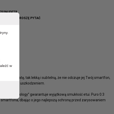
703NUDETR
WO BRAK - PROSZĘ PYTAĆ
tryny.
z
aleźć w
idoczną szatę, tak lekką i subtelną, że nie odczuje jej Twój smartfon,
chronę przed uszkodzeniem.
„Ghost Technology” gwarantuje wyjątkową smukłość etui. Puro 0.3
 smartfona, dbając o jego najlepszą ochronę przed zarysowaniem