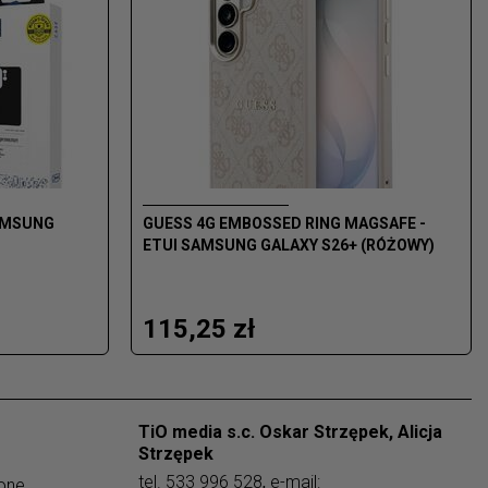
SAMSUNG
GUESS 4G EMBOSSED RING MAGSAFE -
ETUI SAMSUNG GALAXY S26+ (RÓŻOWY)
115,25 zł
TiO media s.c. Oskar Strzępek, Alicja
Strzępek
tel.
533 996 528
,
e-mail:
one