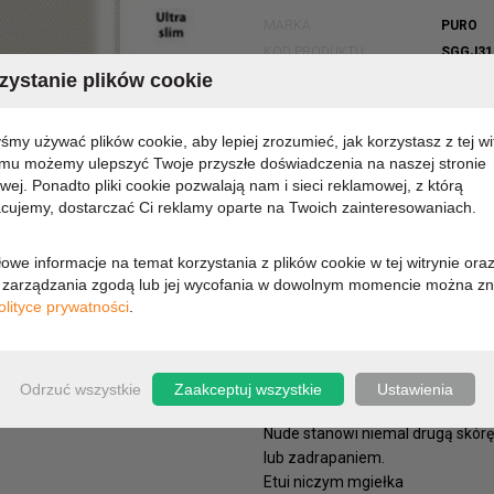
MARKA:
PURO
KOD PRODUKTU:
SGGJ31
ystanie plików cookie
DOSTĘPNOŚĆ:
CHWILO
8,92 zł
yśmy używać plików cookie, aby lepiej zrozumieć, jak korzystasz z tej wi
emu możemy ulepszyć Twoje przyszłe doświadczenia na naszej stronie
owej. Ponadto pliki cookie pozwalają nam i sieci reklamowej, z którą
7,25 zł (cena netto)
cujemy, dostarczać Ci reklamy oparte na Twoich zainteresowaniach.
owe informacje na temat korzystania z plików cookie w tej witrynie ora
zarządzania zgodą lub jej wycofania w dowolnym momencie można zn
OPIS
PARAMETRY
olityce prywatności
.
Ubierz swój telefon w niemal niew
zapewniając mu jednocześnie o
Pełnia perfekcji
Odrzuć wszystkie
Zaakceptuj wszystkie
Ustawienia
Unikalne rozwiązanie w postaci 
Nude stanowi niemal drugą skórę
lub zadrapaniem.
Etui niczym mgiełka