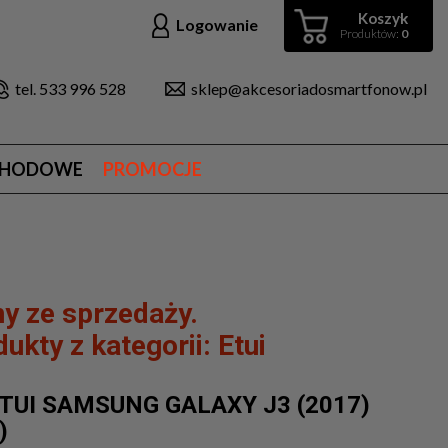
Koszyk
Logowanie
Produktów:
0
tel. 533 996 528
sklep@akcesoriadosmartfonow.pl
CHODOWE
PROMOCJE
y ze sprzedaży.
ukty z kategorii:
Etui
ETUI SAMSUNG GALAXY J3 (2017)
)