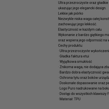
Ultra przezroczyste oraz gładki
ukazując jego elegancki design.
Lekkie jak piórko
Niezwykle niska waga całej kons
zachowując jego lekkość.
Elastyczność w każdym calu
Wykonanie z bardzo giętkiego mat
oraz wspiera jego odporność na w
Cechy produktu:
· Ultra przezroczyste wykończeni
· Gładka faktura etui
· Wyjątkowa smukłość
· Znikoma waga, nie dodająca zb
· Bardzo dobra elastyczność gwar
· Ochrona tyłu oraz boków urząd
· Doskonałe dopasowanie oraz p
· Logo Puro nadrukowane na bok
· Dostęp do wszystkich klawiszy 
· Materiał: TPU