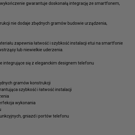
e wykończenie gwarantuje doskonałą integrację ze smartfonem,
trukcji nie dodaje zbędnych gramów budowie urządzenia,
eriału zapewnia łatwość i szybkość instalacji etui na smartfonie
strząsy lub niewielkie uderzenia.
e integrujące się z eleganckim designem telefonu
ędnych gramów konstrukcji
antująca szybkość i łatwość instalacji
zenia
erfekcja wykonania
u
funkcyjnych, gniazd i portów telefonu