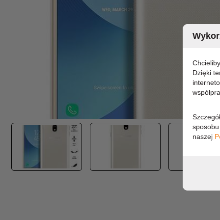
Wykorz
Chcielib
Dzięki t
internet
współpra
Szczegół
sposobu 
naszej
P