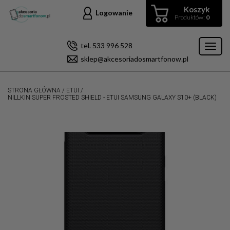
Koszyk
Logowanie
Produktów:
0
tel. 533 996 528
Toggl
sklep@akcesoriadosmartfonow.pl
naviga
STRONA GŁÓWNA
/
ETUI
/
NILLKIN SUPER FROSTED SHIELD - ETUI SAMSUNG GALAXY S10+ (BLACK)