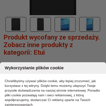
Produkt wycofany ze sprzedaży.
Zobacz inne produkty z
kategorii:
Etui
NILLKIN SUPER FROSTED SHIELD - ETUI
Wykorzystanie plików cookie
SAMSUNG GALAXY S10+ (BLACK)
MARKA:
Chcielibyśmy używać plików cookie, aby lepiej zrozumieć, jak
NILLKIN
korzystasz z tej witryny. Dzięki temu możemy ulepszyć Twoje
KOD PRODUKTU:
przyszłe doświadczenia na naszej stronie internetowej. Ponadto
S10P-71695
pliki cookie pozwalają nam i sieci reklamowej, z którą
DOSTĘPNOŚĆ:
współpracujemy, dostarczać Ci reklamy oparte na Twoich
CHWILOWO BRAK - PROSZĘ PYTAĆ
zainteresowaniach.