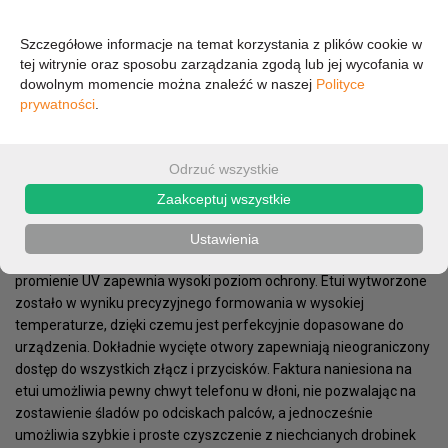
30,39 zł
Szczegółowe informacje na temat korzystania z plików cookie w
tej witrynie oraz sposobu zarządzania zgodą lub jej wycofania w
dowolnym momencie można znaleźć w naszej
Polityce
24,71 zł (cena netto)
prywatności
.
Odrzuć wszystkie
OPIS
PARAMETRY
Zaakceptuj wszystkie
Nillkin Frosted Shield to najbardziej rozpoznawalna kolekcja etui
od Nillkin. Jednoczęściowa konstrukcja wykonana z wytrzymałego
Ustawienia
polikarbonu i wykończona malowaniem farbą odporną na
promienie UV zapewnia wysoki poziom ochrony. Etui wytworzone
zostało w wyniku precyzyjnego formowania w wysokiej
temperaturze, dzięki czemu jest perfekcyjnie dopasowane do
urządzenia. Dokładnie wycięte otwory zapewniają nieograniczony
dostęp do wszystkich złącz i przycisków. Faktura naniesiona na
etui umożliwia pewny chwyt telefonu w dłoni, nie pozwalając na
zostawienie śladów po odciskach palców, a jednocześnie
umożliwia szybkie i proste czyszczenie z niechcianych drobinek