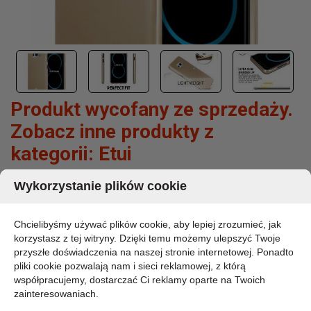
Produkt wycofany ze sprzedaży.
Zobacz inne produkty z
kategorii:
Etui
Wykorzystanie plików cookie
MERCURY JELLY - ETUI SAMSUNG GALAXY
S8 (ZŁOTY)
Chcielibyśmy używać plików cookie, aby lepiej zrozumieć, jak
MARKA:
korzystasz z tej witryny. Dzięki temu możemy ulepszyć Twoje
MERCURY
przyszłe doświadczenia na naszej stronie internetowej. Ponadto
KOD PRODUKTU:
pliki cookie pozwalają nam i sieci reklamowej, z którą
9536
współpracujemy, dostarczać Ci reklamy oparte na Twoich
DOSTĘPNOŚĆ:
zainteresowaniach.
CHWILOWO BRAK - PROSZĘ PYTAĆ