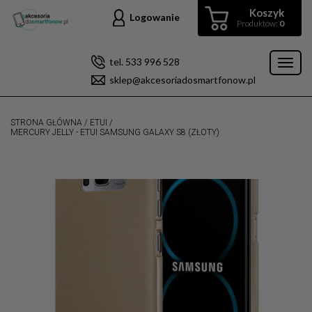
Koszyk
Logowanie
Produktów:
0
tel. 533 996 528
Toggl
sklep@akcesoriadosmartfonow.pl
naviga
STRONA GŁÓWNA
/
ETUI
/
MERCURY JELLY - ETUI SAMSUNG GALAXY S8 (ZŁOTY)