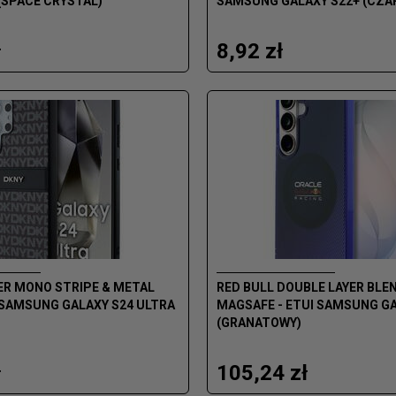
(SPACE CRYSTAL)
SAMSUNG GALAXY S22+ (CZA
ł
8,92 zł
ER MONO STRIPE & METAL
RED BULL DOUBLE LAYER BLE
 SAMSUNG GALAXY S24 ULTRA
MAGSAFE - ETUI SAMSUNG GA
(GRANATOWY)
ł
105,24 zł