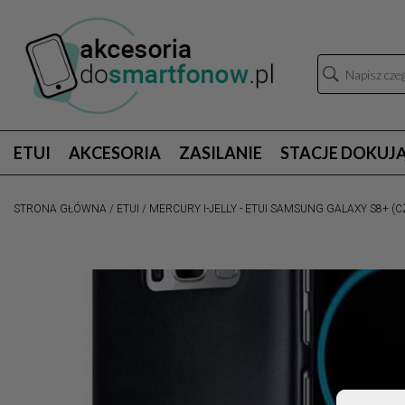
ETUI
AKCESORIA
ZASILANIE
STACJE DOKUJ
STRONA GŁÓWNA
/
ETUI
/
MERCURY I-JELLY - ETUI SAMSUNG GALAXY S8+ (