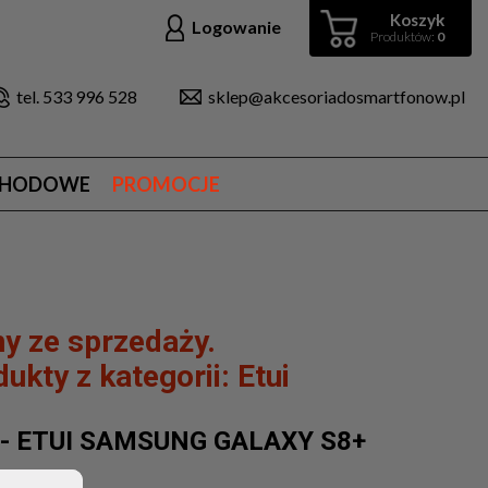
Koszyk
Logowanie
Produktów:
0
tel. 533 996 528
sklep@akcesoriadosmartfonow.pl
CHODOWE
PROMOCJE
y ze sprzedaży.
ukty z kategorii:
Etui
 - ETUI SAMSUNG GALAXY S8+