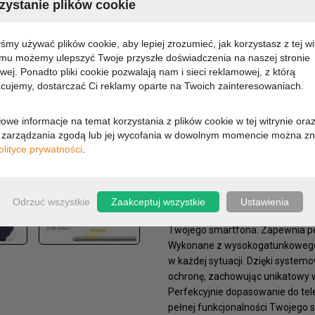
ystanie plików cookie
MARKA:
MERCU
KOD PRODUKTU:
8870
yśmy używać plików cookie, aby lepiej zrozumieć, jak korzystasz z tej wi
DOSTĘPNOŚĆ:
DOSTĘP
emu możemy ulepszyć Twoje przyszłe doświadczenia na naszej stronie
owej. Ponadto pliki cookie pozwalają nam i sieci reklamowej, z którą
cujemy, dostarczać Ci reklamy oparte na Twoich zainteresowaniach.
12,48 zł
owe informacje na temat korzystania z plików cookie w tej witrynie ora
10,15 zł (cena netto)
zarządzania zgodą lub jej wycofania w dowolnym momencie można zn
olityce prywatności
.
OPIS
PARAMETRY
Odrzuć wszystkie
Zaakceptuj wszystkie
Ustawienia
Mercury I-Jelly, przeznaczone dl
Twojego smartfona. Zapewnia pe
Wykonane z wysokogatunkowego, 
w każdej sytuacji. Dzięki system
ochronę, zachowując unikatowy 
Perfekcyjnie dopasowanie do tele
pełnej funkcjonalności Twojego