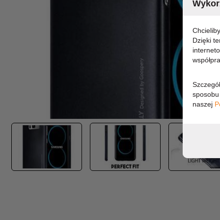
Wykorz
Chcielib
Dzięki t
internet
współpra
Szczegół
sposobu 
naszej
P