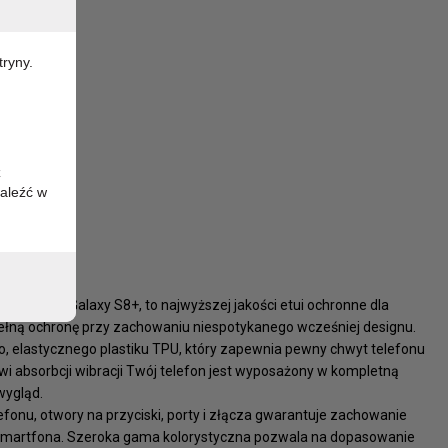
RY
tryny.
NY 3-5 DNI
z
aleźć w
a Samsung Galaxy S8+, to najwyższej jakości etui ochronne dla
łną ochronę przy zachowaniu niespotykanego wcześniej designu.
elastycznego plastiku TPU, który zapewnia pewny chwyt telefonu
owi absorbcji wibracji Twój telefon jest wyposażony w kompletną
wygląd.
fonu, otwory na przyciski, porty i złącza gwarantuje zachowanie
 smartfona. Szeroka gama kolorystyczna pozwala na dopasowanie