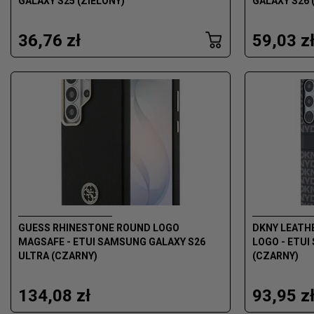
GALAXY S25 (ZIELONY)
GALAXY S26 
36,76 zł
59,03 z
GUESS RHINESTONE ROUND LOGO
DKNY LEATH
MAGSAFE - ETUI SAMSUNG GALAXY S26
LOGO - ETUI
ULTRA (CZARNY)
(CZARNY)
134,08 zł
93,95 z