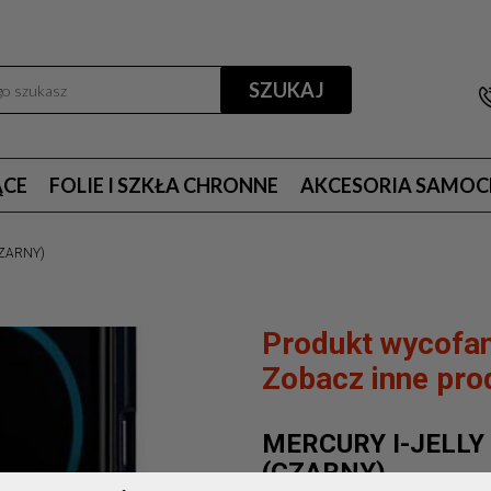
SZUKAJ
ĄCE
FOLIE I SZKŁA CHRONNE
AKCESORIA SAMO
CZARNY)
Produkt wycofan
Zobacz inne prod
MERCURY I-JELLY
(CZARNY)