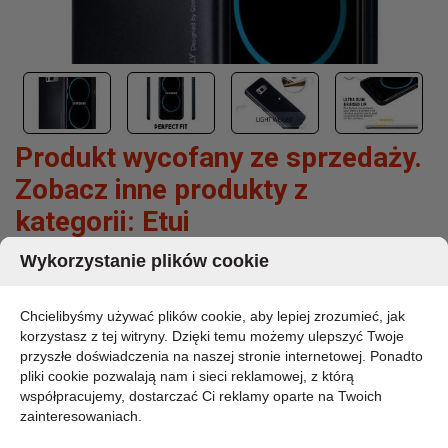
Produkt wycofany ze sprzedaży.
Zobacz inne produkty z
kategorii:
Etui
Wykorzystanie plików cookie
MERCURY I-JELLY - ETUI SAMSUNG GALAXY
S8 (CZARNY)
Chcielibyśmy używać plików cookie, aby lepiej zrozumieć, jak
korzystasz z tej witryny. Dzięki temu możemy ulepszyć Twoje
MARKA:
MERCURY
przyszłe doświadczenia na naszej stronie internetowej. Ponadto
pliki cookie pozwalają nam i sieci reklamowej, z którą
KOD PRODUKTU:
8861
współpracujemy, dostarczać Ci reklamy oparte na Twoich
DOSTĘPNOŚĆ:
zainteresowaniach.
CHWILOWO BRAK - PROSZĘ PYTAĆ