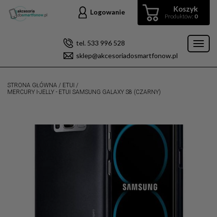
Koszyk
Logowanie
Produktów:
0
tel. 533 996 528
Toggl
sklep@akcesoriadosmartfonow.pl
naviga
STRONA GŁÓWNA
/
ETUI
/
MERCURY I-JELLY - ETUI SAMSUNG GALAXY S8 (CZARNY)