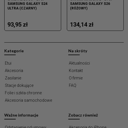
SAMSUNG GALAXY S24
SAMSUNG GALAXY S26
ULTRA (CZARNY)
(RÓŻOWY)
93,95 zł
134,14 zł
Kategorie
Na skróty
Etui
Aktualności
Akcesoria
Kontakt
Zasilanie
O firmie
Stacje dokujące
FAQ
Folie i szkła chronne
Akcesoria samochodowe
Ważne informacje
Zobacz również
Odstąpienie od umowy
Akcesoria do iPhone