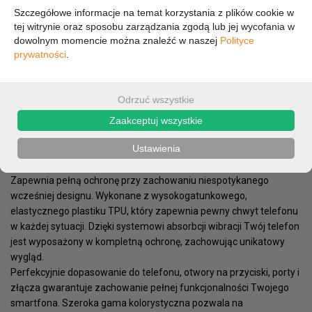
Szczegółowe informacje na temat korzystania z plików cookie w
9,51 zł
tej witrynie oraz sposobu zarządzania zgodą lub jej wycofania w
dowolnym momencie można znaleźć w naszej
Polityce
prywatności
.
7,73 zł (cena netto)
Odrzuć wszystkie
OPIS
PARAMETRY
Zaakceptuj wszystkie
Ustawienia
Mercury I-Jelly, przeznaczone dla Samsung Galaxy S8, to
najwyższej jakości etui ochronne dla Twojego smartfona.
Zapewnia pełną ochronę przy zachowaniu niespotykanego
wcześniej designu. Wykonane z wysokogatunkowego,
elastycznego plastiku TPU, który zapewnia pewny chwyt telefonu
w każdej sytuacji. Dzięki systemowi absorbcji wibracji Twój telefon
jest wyposażony w kompletną ochronę, zachowując unikatowy
wygląd.
Perfekcyjnie dopasowanie do telefonu, otwory na przyciski, porty i
złącza gwarantuje zachowanie pełnej funkcjonalności Twojego
smartfona. Szeroka gama kolorystyczna pozwala na