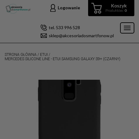
Koszyk
Logowanie
Produktów:
0
tel. 533 996 528
Toggl
sklep@akcesoriadosmartfonow.pl
naviga
STRONA GŁÓWNA
/
ETUI
/
MERCEDES SILICONE LINE - ETUI SAMSUNG GALAXY S9+ (CZARNY)