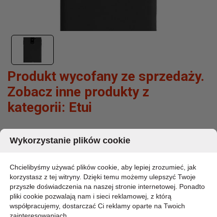
Produkt wycofany ze sprzedaży.
Zobacz inne produkty z
kategorii:
Etui
MERCEDES SILICONE LINE - ETUI SAMSUNG
Wykorzystanie plików cookie
GALAXY S9+ (CZARNY)
MARKA:
Chcielibyśmy używać plików cookie, aby lepiej zrozumieć, jak
MERCEDES
korzystasz z tej witryny. Dzięki temu możemy ulepszyć Twoje
KOD PRODUKTU:
przyszłe doświadczenia na naszej stronie internetowej. Ponadto
MEHCS9LSILBK
pliki cookie pozwalają nam i sieci reklamowej, z którą
DOSTĘPNOŚĆ:
współpracujemy, dostarczać Ci reklamy oparte na Twoich
CHWILOWO BRAK - PROSZĘ PYTAĆ
zainteresowaniach.