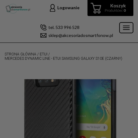
Koszyk
Logowanie
Produktów:
0
tel. 533 996 528
Toggl
sklep@akcesoriadosmartfonow.pl
naviga
STRONA GŁÓWNA
/
ETUI
/
MERCEDES DYNAMIC LINE - ETUI SAMSUNG GALAXY S10E (CZARNY)