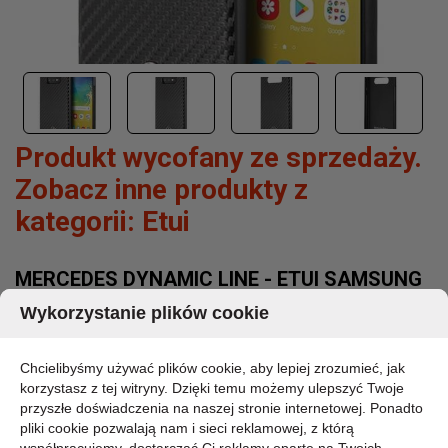
Produkt wycofany ze sprzedaży.
Zobacz inne produkty z
kategorii:
Etui
MERCEDES DYNAMIC LINE - ETUI SAMSUNG
GALAXY S10E (CZARNY)
Wykorzystanie plików cookie
MARKA:
MERCEDES
Chcielibyśmy używać plików cookie, aby lepiej zrozumieć, jak
KOD PRODUKTU:
korzystasz z tej witryny. Dzięki temu możemy ulepszyć Twoje
MEHCS10LSRCFBK
przyszłe doświadczenia na naszej stronie internetowej. Ponadto
DOSTĘPNOŚĆ:
pliki cookie pozwalają nam i sieci reklamowej, z którą
CHWILOWO BRAK - PROSZĘ PYTAĆ