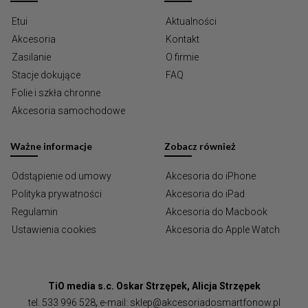
Etui
Aktualności
Akcesoria
Kontakt
Zasilanie
O firmie
Stacje dokujące
FAQ
Folie i szkła chronne
Akcesoria samochodowe
Ważne informacje
Zobacz również
Odstąpienie od umowy
Akcesoria do iPhone
Polityka prywatności
Akcesoria do iPad
Regulamin
Akcesoria do Macbook
Ustawienia cookies
Akcesoria do Apple Watch
TiO media s.c. Oskar Strzępek, Alicja Strzępek
tel.
533 996 528
,
e-mail:
sklep@akcesoriadosmartfonow.pl