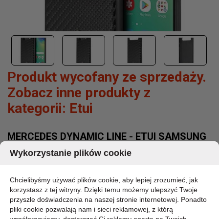
Produkt wycofany ze sprzedaży.
Zobacz inne produkty z
kategorii:
Etui
MERCEDES DYNAMIC LINE - ETUI SAMSUNG
GALAXY S10 (CZARNY)
Wykorzystanie plików cookie
MARKA:
MERCEDES
Chcielibyśmy używać plików cookie, aby lepiej zrozumieć, jak
KOD PRODUKTU:
korzystasz z tej witryny. Dzięki temu możemy ulepszyć Twoje
MEHCS10SRCFBK
przyszłe doświadczenia na naszej stronie internetowej. Ponadto
DOSTĘPNOŚĆ:
pliki cookie pozwalają nam i sieci reklamowej, z którą
CHWILOWO BRAK - PROSZĘ PYTAĆ