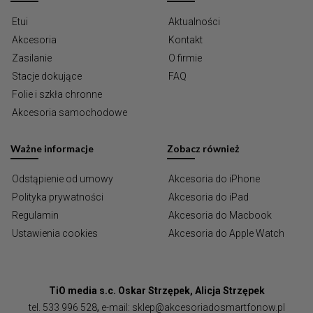
Etui
Aktualności
Akcesoria
Kontakt
Zasilanie
O firmie
Stacje dokujące
FAQ
Folie i szkła chronne
Akcesoria samochodowe
Ważne informacje
Zobacz również
Odstąpienie od umowy
Akcesoria do iPhone
Polityka prywatności
Akcesoria do iPad
Regulamin
Akcesoria do Macbook
Ustawienia cookies
Akcesoria do Apple Watch
TiO media s.c. Oskar Strzępek, Alicja Strzępek
tel.
533 996 528
,
e-mail:
sklep@akcesoriadosmartfonow.pl