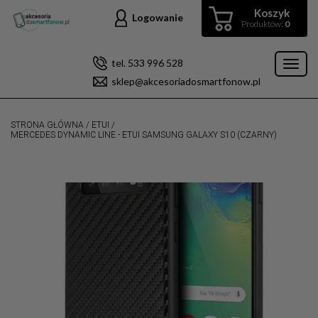
Koszyk
Logowanie
Produktów:
0
tel. 533 996 528
Toggl
sklep@akcesoriadosmartfonow.pl
naviga
STRONA GŁÓWNA
/
ETUI
/
MERCEDES DYNAMIC LINE - ETUI SAMSUNG GALAXY S10 (CZARNY)