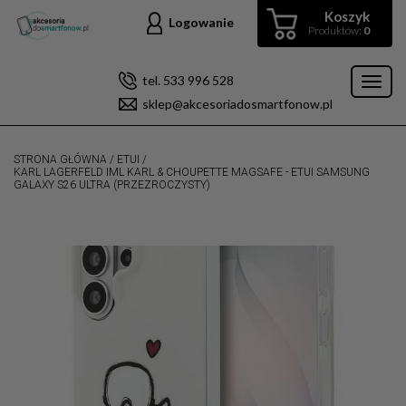
Koszyk
Logowanie
Produktów:
0
tel. 533 996 528
Toggl
sklep@akcesoriadosmartfonow.pl
naviga
STRONA GŁÓWNA
/
ETUI
/
KARL LAGERFELD IML KARL & CHOUPETTE MAGSAFE - ETUI SAMSUNG
GALAXY S26 ULTRA (PRZEZROCZYSTY)