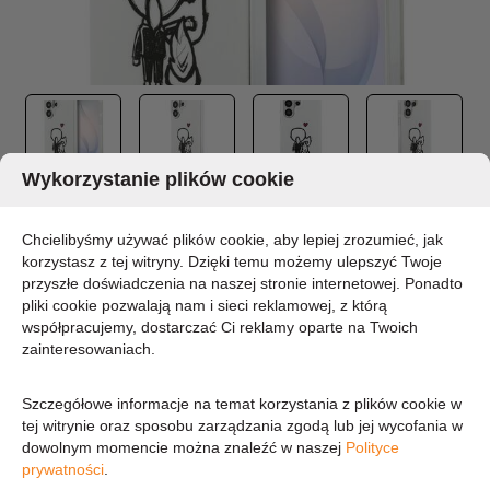
Wykorzystanie plików cookie
KARL LAGERFELD IML KARL & CHOUPETTE
MAGSAFE - ETUI SAMSUNG GALAXY S26
Chcielibyśmy używać plików cookie, aby lepiej zrozumieć, jak
ULTRA (PRZEZROCZYSTY)
korzystasz z tej witryny. Dzięki temu możemy ulepszyć Twoje
przyszłe doświadczenia na naszej stronie internetowej. Ponadto
pliki cookie pozwalają nam i sieci reklamowej, z którą
MARKA:
KARL LAGERFELD
współpracujemy, dostarczać Ci reklamy oparte na Twoich
DOSTĘPNOŚĆ:
zainteresowaniach.
CHWILOWO BRAK - PROSZĘ PYTAĆ
Szczegółowe informacje na temat korzystania z plików cookie w
104,67 zł
tej witrynie oraz sposobu zarządzania zgodą lub jej wycofania w
dowolnym momencie można znaleźć w naszej
Polityce
prywatności
.
85,10 zł (cena netto)