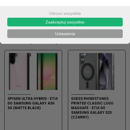
Odrzuć wszystkie
OPIS
Zaakceptuj wszystkie
Ustawienia
Produkty z kategorii
SPIGEN ULTRA HYBRID - ETUI
GUESS RHINESTONES
DO SAMSUNG GALAXY A56
PRINTED CLASSIC LOGO
5G (MATTE BLACK)
MAGSAFE - ETUI DO
SAMSUNG GALAXY S25
(CZARNY)