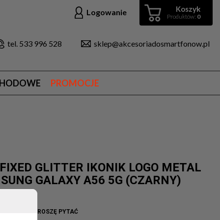
Koszyk
Logowanie
Produktów:
0
tel. 533 996 528
sklep@akcesoriadosmartfonow.pl
CHODOWE
PROMOCJE
FIXED GLITTER IKONIK LOGO METAL
AMSUNG GALAXY A56 5G (CZARNY)
AGERFELD
WO BRAK - PROSZĘ PYTAĆ