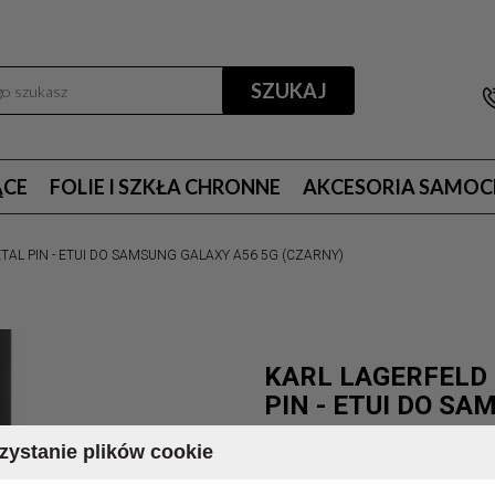
SZUKAJ
ĄCE
FOLIE I SZKŁA CHRONNE
AKCESORIA SAMO
TAL PIN - ETUI DO SAMSUNG GALAXY A56 5G (CZARNY)
KARL LAGERFELD 
PIN - ETUI DO S
ystanie plików cookie
MARKA:
KARL L
DOSTĘPNOŚĆ:
CHWILO