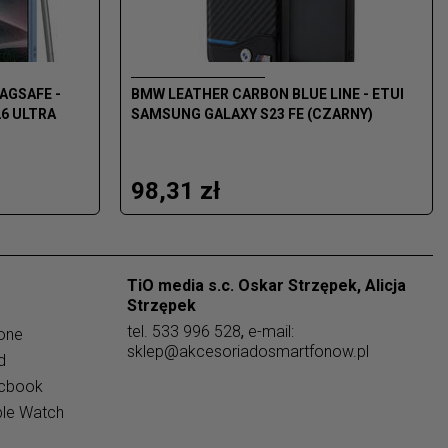
AGSAFE -
BMW LEATHER CARBON BLUE LINE - ETUI
6 ULTRA
SAMSUNG GALAXY S23 FE (CZARNY)
98,31 zł
TiO media s.c. Oskar Strzępek, Alicja
Strzępek
tel.
533 996 528
,
e-mail:
one
sklep@akcesoriadosmartfonow.pl
d
acbook
ple Watch