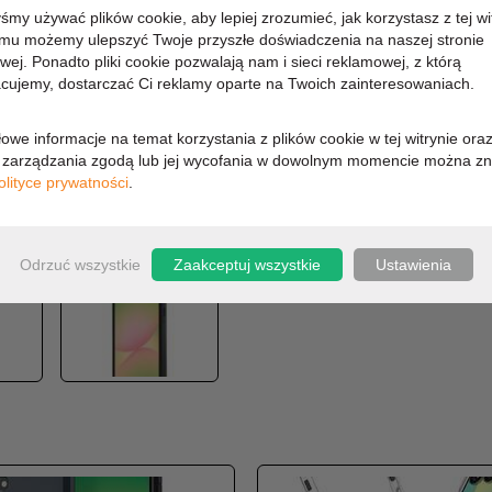
yśmy używać plików cookie, aby lepiej zrozumieć, jak korzystasz z tej wi
108,53 zł
emu możemy ulepszyć Twoje przyszłe doświadczenia na naszej stronie
owej. Ponadto pliki cookie pozwalają nam i sieci reklamowej, z którą
cujemy, dostarczać Ci reklamy oparte na Twoich zainteresowaniach.
88,23 zł (cena netto)
owe informacje na temat korzystania z plików cookie w tej witrynie ora
zarządzania zgodą lub jej wycofania w dowolnym momencie można zn
olityce prywatności
.
OPIS
Odrzuć wszystkie
Zaakceptuj wszystkie
Ustawienia