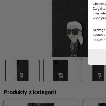
Chcielib
Dzięki t
internet
współpra
Szczegół
sposobu 
naszej
P
Produkty z kategorii