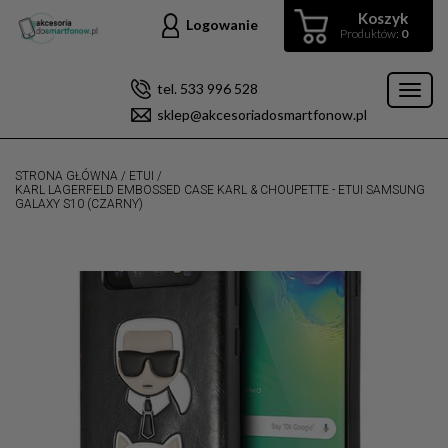
Koszyk
Logowanie
Produktów:
0
tel. 533 996 528
Toggl
sklep@akcesoriadosmartfonow.pl
naviga
STRONA GŁÓWNA
/
ETUI
/
KARL LAGERFELD EMBOSSED CASE KARL & CHOUPETTE - ETUI SAMSUNG
GALAXY S10 (CZARNY)