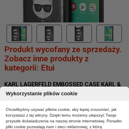
Produkt wycofany ze sprzedaży.
Zobacz inne produkty z
kategorii:
Etui
KARL LAGERFELD EMBOSSED CASE KARL &
CHOUPETTE - ETUI SAMSUNG GALAXY S10
Wykorzystanie plików cookie
(CZARNY)
MARKA:
Chcielibyśmy używać plików cookie, aby lepiej zrozumieć, jak
KARL LAGERFELD
korzystasz z tej witryny. Dzięki temu możemy ulepszyć Twoje
KOD PRODUKTU:
przyszłe doświadczenia na naszej stronie internetowej. Ponadto
KLHCS10KICKCSBK
pliki cookie pozwalają nam i sieci reklamowej, z którą