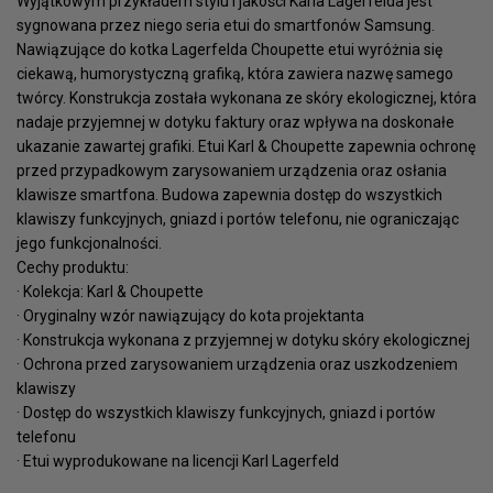
Wyjątkowym przykładem stylu i jakości Karla Lagerfelda jest
sygnowana przez niego seria etui do smartfonów Samsung.
Nawiązujące do kotka Lagerfelda Choupette etui wyróżnia się
ciekawą, humorystyczną grafiką, która zawiera nazwę samego
twórcy. Konstrukcja została wykonana ze skóry ekologicznej, która
nadaje przyjemnej w dotyku faktury oraz wpływa na doskonałe
ukazanie zawartej grafiki. Etui Karl & Choupette zapewnia ochronę
przed przypadkowym zarysowaniem urządzenia oraz osłania
klawisze smartfona. Budowa zapewnia dostęp do wszystkich
klawiszy funkcyjnych, gniazd i portów telefonu, nie ograniczając
jego funkcjonalności.
Cechy produktu:
· Kolekcja: Karl & Choupette
· Oryginalny wzór nawiązujący do kota projektanta
· Konstrukcja wykonana z przyjemnej w dotyku skóry ekologicznej
· Ochrona przed zarysowaniem urządzenia oraz uszkodzeniem
klawiszy
· Dostęp do wszystkich klawiszy funkcyjnych, gniazd i portów
telefonu
· Etui wyprodukowane na licencji Karl Lagerfeld