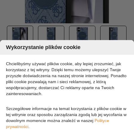
Wykorzystanie plików cookie
GUESS 4G ROUND PATCH CLASSIC LOGO
Chcielibyśmy używać plików cookie, aby lepiej zrozumieć, jak
MAGSAFE - ETUI DO SAMSUNG GALAXY
korzystasz z tej witryny. Dzięki temu możemy ulepszyć Twoje
S25+ (NIEBIESKI)
przyszłe doświadczenia na naszej stronie internetowej. Ponadto
pliki cookie pozwalają nam i sieci reklamowej, z którą
MARKA:
współpracujemy, dostarczać Ci reklamy oparte na Twoich
GUESS
zainteresowaniach.
DOSTĘPNOŚĆ:
CHWILOWO BRAK - PROSZĘ PYTAĆ
Szczegółowe informacje na temat korzystania z plików cookie w
139,74 zł
tej witrynie oraz sposobu zarządzania zgodą lub jej wycofania w
dowolnym momencie można znaleźć w naszej
Polityce
prywatności
.
113,61 zł (cena netto)