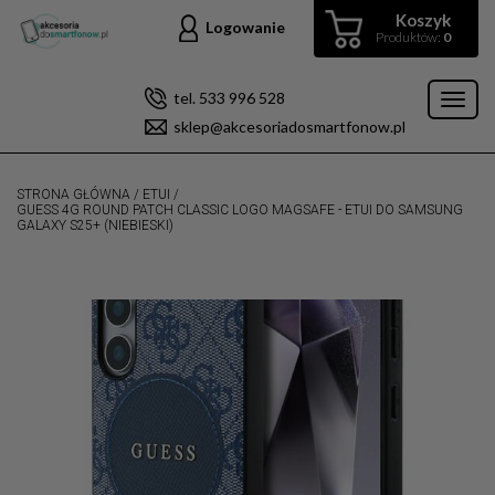
Koszyk
Logowanie
Produktów:
0
tel. 533 996 528
Toggl
sklep@akcesoriadosmartfonow.pl
naviga
STRONA GŁÓWNA
/
ETUI
/
GUESS 4G ROUND PATCH CLASSIC LOGO MAGSAFE - ETUI DO SAMSUNG
GALAXY S25+ (NIEBIESKI)