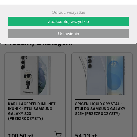
Odrzuć wszystkie
Zaakceptuj wszystkie
OPIS
Ustawienia
Produkty z kategorii
KARL LAGERFELD IML NFT
SPIGEN LIQUID CRYSTAL -
IKONIK - ETUI SAMSUNG
ETUI DO SAMSUNG GALAXY
GALAXY S23
S25+ (PRZEZROCZYSTY)
(PRZEZROCZYSTY)
100,50 zł
54,13 zł