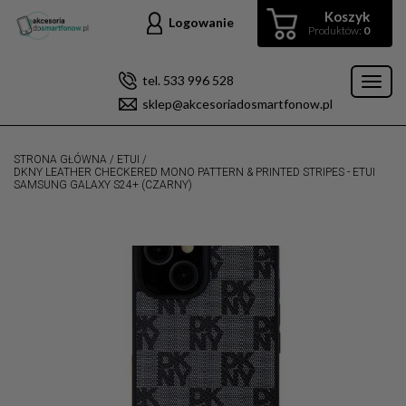
Koszyk
Logowanie
Produktów:
0
tel. 533 996 528
Toggl
sklep@akcesoriadosmartfonow.pl
naviga
STRONA GŁÓWNA
/
ETUI
/
DKNY LEATHER CHECKERED MONO PATTERN & PRINTED STRIPES - ETUI
SAMSUNG GALAXY S24+ (CZARNY)