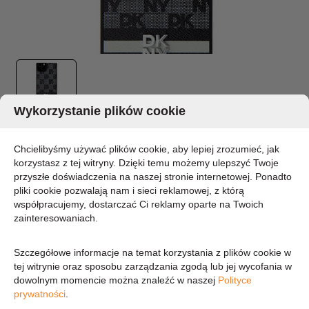
Wykorzystanie plików cookie
DKNY LEATHER CHECKERED MONO PATTERN
& PRINTED STRIPES - ETUI SAMSUNG
Chcielibyśmy używać plików cookie, aby lepiej zrozumieć, jak
korzystasz z tej witryny. Dzięki temu możemy ulepszyć Twoje
GALAXY S24+ (CZARNY)
przyszłe doświadczenia na naszej stronie internetowej. Ponadto
pliki cookie pozwalają nam i sieci reklamowej, z którą
MARKA:
DKNY
współpracujemy, dostarczać Ci reklamy oparte na Twoich
zainteresowaniach.
DOSTĘPNOŚĆ:
CHWILOWO BRAK - PROSZĘ PYTAĆ
Szczegółowe informacje na temat korzystania z plików cookie w
93,01 zł
tej witrynie oraz sposobu zarządzania zgodą lub jej wycofania w
dowolnym momencie można znaleźć w naszej
Polityce
prywatności
.
75,62 zł (cena netto)