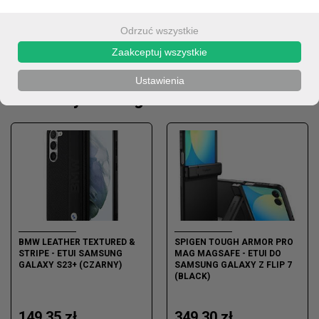
Odrzuć wszystkie
Zaakceptuj wszystkie
OPIS
Ustawienia
Produkty z kategorii
BMW LEATHER TEXTURED &
SPIGEN TOUGH ARMOR PRO
STRIPE - ETUI SAMSUNG
MAG MAGSAFE - ETUI DO
GALAXY S23+ (CZARNY)
SAMSUNG GALAXY Z FLIP 7
(BLACK)
149,35 zł
349,30 zł