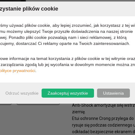
MARKA:
CRONG
ystanie plików cookie
KOD PRODUKTU:
CRG-SA
DOSTĘPNOŚĆ:
CHWILO
yśmy używać plików cookie, aby lepiej zrozumieć, jak korzystasz z tej wi
emu możemy ulepszyć Twoje przyszłe doświadczenia na naszej stronie
13,39 zł
owej. Ponadto pliki cookie pozwalają nam i sieci reklamowej, z którą
cujemy, dostarczać Ci reklamy oparte na Twoich zainteresowaniach.
10,89 zł (cena netto)
owe informacje na temat korzystania z plików cookie w tej witrynie ora
zarządzania zgodą lub jej wycofania w dowolnym momencie można zn
olityce prywatności
.
OPIS
PARAMETRY
Soft Armour Cover to hybrydowa
Odrzuć wszystkie
Zaakceptuj wszystkie
Ustawienia
Pozwalają one trzymać telefon bez
Anti-Shock amortyzuje siłę wstr
ziemię.
Etui ochronne Crong przylega do
rysuje się podczas codziennego
odkładać bezpiecznie ekranem d