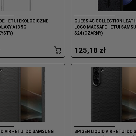
DE - ETUI EKOLOGICZNE
GUESS 4G COLLECTION LEAT
LAXY A13 5G
LOGO MAGSAFE - ETUI SAMS
YSTY)
S24 (CZARNY)
ł
125,18 zł
ID AIR - ETUI DO SAMSUNG
SPIGEN LIQUID AIR - ETUI D