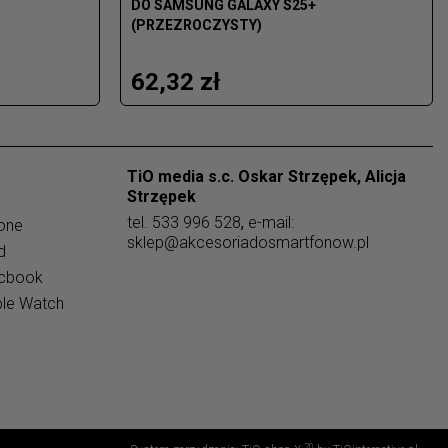
DO SAMSUNG GALAXY S25+
(PRZEZROCZYSTY)
62,32 zł
TiO media s.c. Oskar Strzępek, Alicja
Strzępek
tel.
533 996 528
,
e-mail:
one
sklep@akcesoriadosmartfonow.pl
d
acbook
ple Watch
20