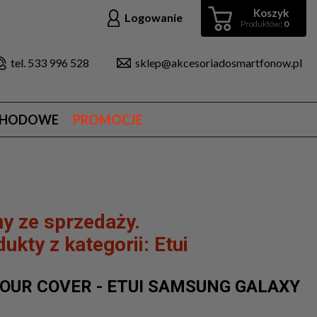
Koszyk
Logowanie
Produktów:
0
tel. 533 996 528
sklep@akcesoriadosmartfonow.pl
CHODOWE
PROMOCJE
y ze sprzedaży.
ukty z kategorii:
Etui
OUR COVER - ETUI SAMSUNG GALAXY