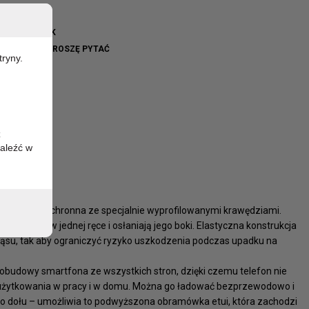
R-SGS9P-BLK
WO BRAK - PROSZĘ PYTAĆ
tryny.
z
aleźć w
 obudowa ochronna ze specjalnie wyprofilowanymi krawędziami.
piecznie w jednej ręce i osłaniają jego boki. Elastyczna konstrukcja
ząsu, tak aby ograniczyć ryzyko uszkodzenia podczas upadku na
 obudowy smartfona ze wszystkich stron, dzięki czemu telefon nie
 użytkowania w pracy i w domu. Można go ładować bezprzewodowo i
o dołu – umożliwia to podwyższona obramówka etui, która zachodzi