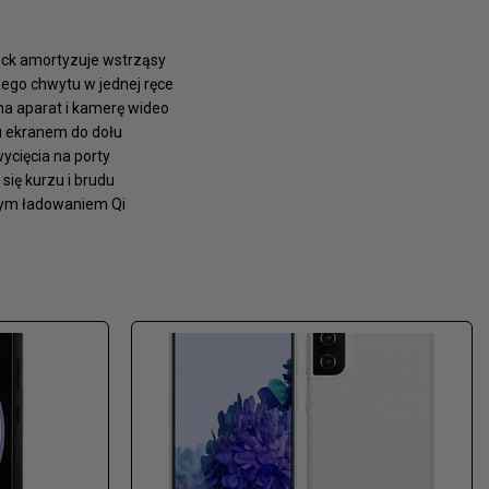
hock amortyzuje wstrząsy
nego chwytu w jednej ręce
a aparat i kamerę wideo
u ekranem do dołu
ycięcia na porty
się kurzu i brudu
ym ładowaniem Qi