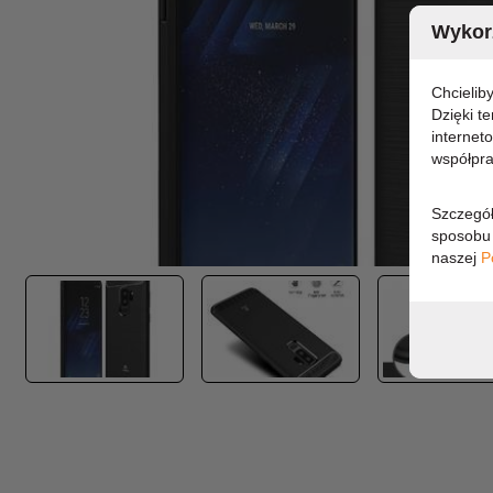
Wykorz
Chcielib
Dzięki t
internet
współpra
Szczegół
sposobu 
naszej
P