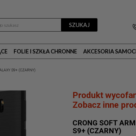
SZUKAJ
ĄCE
FOLIE I SZKŁA CHRONNE
AKCESORIA SAMO
LAXY S9+ (CZARNY)
Produkt wycofan
Zobacz inne prod
CRONG SOFT ARM
S9+ (CZARNY)