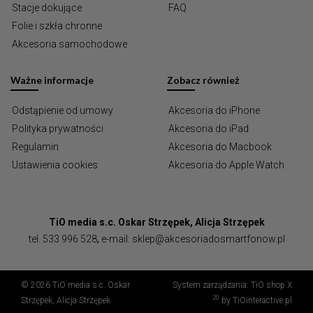
Stacje dokujące
FAQ
Folie i szkła chronne
Akcesoria samochodowe
Ważne informacje
Zobacz również
Odstąpienie od umowy
Akcesoria do iPhone
Polityka prywatności
Akcesoria do iPad
Regulamin
Akcesoria do Macbook
Ustawienia cookies
Akcesoria do Apple Watch
TiO media s.c. Oskar Strzępek, Alicja Strzępek
tel.
533 996 528
,
e-mail:
sklep@akcesoriadosmartfonow.pl
© 2026 TiO media s.c. Oskar
System zarządzania:
TiO shop X
20
Strzępek, Alicja Strzępek
by
TiOinteractive.pl