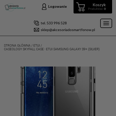
Koszyk
Logowanie
Produktów:
0
tel. 533 996 528
Toggl
sklep@akcesoriadosmartfonow.pl
naviga
STRONA GŁÓWNA
/
ETUI
/
CASEOLOGY SKYFALL CASE - ETUI SAMSUNG GALAXY S9+ (SILVER)