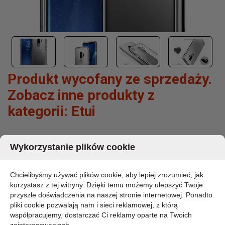
Produkt wycofany ze sprzedaży.
Zobacz inne produkty z
kategorii:
Etui
CASEOLOGY SKYFALL CASE - ETUI
Wykorzystanie plików cookie
SAMSUNG GALAXY S9+ (SILVER)
MARKA:
Chcielibyśmy używać plików cookie, aby lepiej zrozumieć, jak
CASEOLOGY
korzystasz z tej witryny. Dzięki temu możemy ulepszyć Twoje
KOD PRODUKTU:
przyszłe doświadczenia na naszej stronie internetowej. Ponadto
CO-GS9P-SKY-SV
pliki cookie pozwalają nam i sieci reklamowej, z którą
DOSTĘPNOŚĆ:
współpracujemy, dostarczać Ci reklamy oparte na Twoich
CHWILOWO BRAK - PROSZĘ PYTAĆ