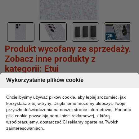
Produkt wycofany ze sprzedaży.
Zobacz inne produkty z
kategorii:
Etui
Wykorzystanie plików cookie
CASE-MATE TWINKLE - ETUI SAMSUNG
GALAXY S23 ULTRA (DIAMOND)
Chcielibyśmy używać plików cookie, aby lepiej zrozumieć, jak
korzystasz z tej witryny. Dzięki temu możemy ulepszyć Twoje
MARKA:
przyszłe doświadczenia na naszej stronie internetowej. Ponadto
CASE-MATE
pliki cookie pozwalają nam i sieci reklamowej, z którą
KOD PRODUKTU:
CM050398
współpracujemy, dostarczać Ci reklamy oparte na Twoich
zainteresowaniach.
DOSTĘPNOŚĆ:
DOSTĘPNY 3-5 DNI