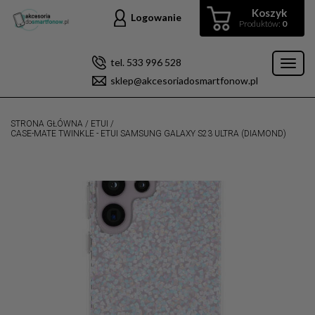
Koszyk
Logowanie
Produktów:
0
tel. 533 996 528
Toggl
sklep@akcesoriadosmartfonow.pl
naviga
STRONA GŁÓWNA
/
ETUI
/
CASE-MATE TWINKLE - ETUI SAMSUNG GALAXY S23 ULTRA (DIAMOND)