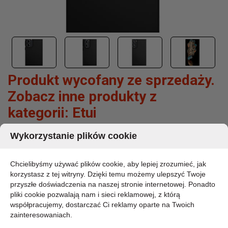
Produkt wycofany ze sprzedaży.
Zobacz inne produkty z
kategorii:
Etui
Wykorzystanie plików cookie
CASE-MATE TOUGH BLACK - ETUI SAMSUNG
GALAXY S24+ (CZARNY)
Chcielibyśmy używać plików cookie, aby lepiej zrozumieć, jak
MARKA:
korzystasz z tej witryny. Dzięki temu możemy ulepszyć Twoje
CASE-MATE
przyszłe doświadczenia na naszej stronie internetowej. Ponadto
KOD PRODUKTU:
pliki cookie pozwalają nam i sieci reklamowej, z którą
CM053416
współpracujemy, dostarczać Ci reklamy oparte na Twoich
DOSTĘPNOŚĆ:
zainteresowaniach.
DOSTĘPNY 3-5 DNI