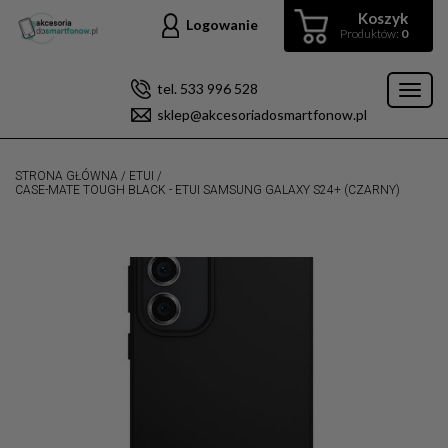
Koszyk
Logowanie
Produktów:
0
tel. 533 996 528
Toggl
sklep@akcesoriadosmartfonow.pl
naviga
STRONA GŁÓWNA
/
ETUI
/
CASE-MATE TOUGH BLACK - ETUI SAMSUNG GALAXY S24+ (CZARNY)