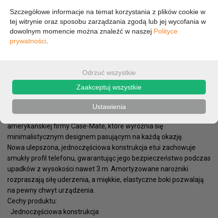
Szczegółowe informacje na temat korzystania z plików cookie w
97,75 zł
tej witrynie oraz sposobu zarządzania zgodą lub jej wycofania w
dowolnym momencie można znaleźć w naszej
Polityce
prywatności
.
79,47 zł (cena netto)
Odrzuć wszystkie
OPIS
PARAMETRY
Zaakceptuj wszystkie
Stworzone dla najlepszej ochrony twojego smartfona w razie
Ustawienia
uderzeń i upadków. Tough Black to etui renomowanej
amerykańskiej firmy Case-Mate, które wyróżnia się
minimalistycznym designem pasującym na każdą okazję.
Nowa ulepszona, jednoczęściowa konstrukcja etui zachowuje
smukły profil telefonu, gwarantując jego bezpieczeństwo podczas
upadków z wysokości nawet 3 m. Amortyzowane narożniki
rozpraszają siłę uderzenia, a miękkie, elastyczne boki pozwalają
na pewny chwyt urządzenia.
Cechy produktu:
· Jednoczęściowa konstrukcja