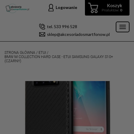
Koszyk
Logowanie
Produktów:
0
tel. 533 996 528
Toggl
sklep@akcesoriadosmartfonow.pl
naviga
STRONA GŁÓWNA
/
ETUI
/
BMW M COLLECTION HARD CASE - ETUI SAMSUNG GALAXY S10+
(CZARNY)