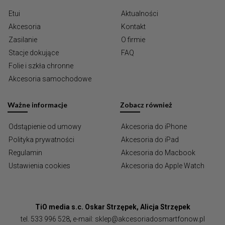
Etui
Aktualności
Akcesoria
Kontakt
Zasilanie
O firmie
Stacje dokujące
FAQ
Folie i szkła chronne
Akcesoria samochodowe
Ważne informacje
Zobacz również
Odstąpienie od umowy
Akcesoria do iPhone
Polityka prywatności
Akcesoria do iPad
Regulamin
Akcesoria do Macbook
Ustawienia cookies
Akcesoria do Apple Watch
TiO media s.c. Oskar Strzępek, Alicja Strzępek
tel.
533 996 528
,
e-mail:
sklep@akcesoriadosmartfonow.pl