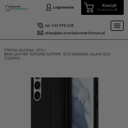
Koszyk
Logowanie
Produktów:
0
tel. 533 996 528
Toggl
sklep@akcesoriadosmartfonow.pl
naviga
STRONA GŁÓWNA
/
ETUI
/
BMW LEATHER TEXTURED & STRIPE - ETUI SAMSUNG GALAXY S23+
(CZARNY)