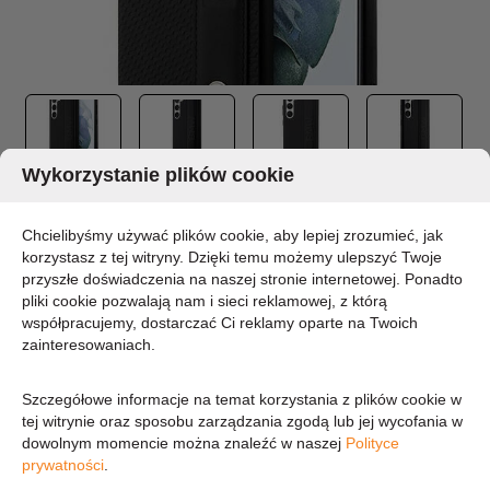
Wykorzystanie plików cookie
BMW LEATHER TEXTURED & STRIPE - ETUI
Chcielibyśmy używać plików cookie, aby lepiej zrozumieć, jak
SAMSUNG GALAXY S23+ (CZARNY)
korzystasz z tej witryny. Dzięki temu możemy ulepszyć Twoje
przyszłe doświadczenia na naszej stronie internetowej. Ponadto
MARKA:
BMW
pliki cookie pozwalają nam i sieci reklamowej, z którą
współpracujemy, dostarczać Ci reklamy oparte na Twoich
DOSTĘPNOŚĆ:
CHWILOWO BRAK - PROSZĘ PYTAĆ
zainteresowaniach.
149,35 zł
Szczegółowe informacje na temat korzystania z plików cookie w
tej witrynie oraz sposobu zarządzania zgodą lub jej wycofania w
dowolnym momencie można znaleźć w naszej
Polityce
121,42 zł (cena netto)
prywatności
.